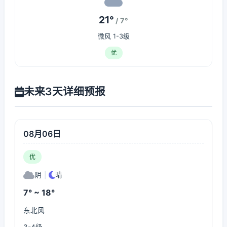
21°
/ 7°
微风 1-3级
优
未来3天详细预报
08月06日
优
阴
|
晴
7° ~ 18°
东北风