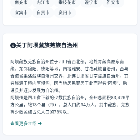
南充市
内江市
攀枝花市
遂宁市
雅安市
宜宾市
自贡市
资阳市
关于阿坝藏族羌族自治州
阿坝藏族羌族自治州位于四川省西北部，地处青藏高原东南
缘，东邻绵阳、德阳等地，南接雅安、甘孜藏族自治州，西与
青海省果洛藏族自治州交界，北连甘肃省甘南藏族自治州。其
名称源于境内阿坝沟，因当地居民聚居于此而得名“阿坝”，后
设县并逐步发展为自治州。
阿坝州是四川省下辖的少数民族自治州，全州总面积83,426平
方公里，辖13个县（市），总人口约94万人，其中藏族、羌族
等少数民族占总人口的78%以...
查看更多介绍