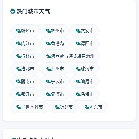
热门城市天气
赣州市
郴州市
六安市
内江市
香港岛
德阳市
榆林市
海西蒙古族藏族自治州
淮北市
荆州市
珠海市
陇南市
宁波市
汕尾市
镇江市
淄博市
乌海市
乌鲁木齐市
新乡市
海东市