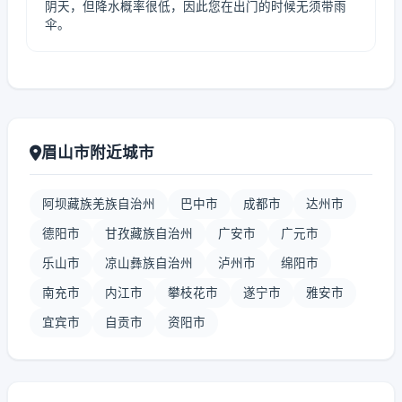
阴天，但降水概率很低，因此您在出门的时候无须带雨
伞。
眉山市附近城市
阿坝藏族羌族自治州
巴中市
成都市
达州市
德阳市
甘孜藏族自治州
广安市
广元市
乐山市
凉山彝族自治州
泸州市
绵阳市
南充市
内江市
攀枝花市
遂宁市
雅安市
宜宾市
自贡市
资阳市