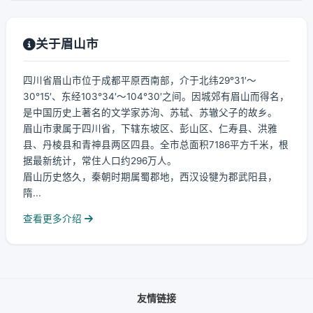
关于眉山市
四川省眉山市位于成都平原西南部，介于北纬29°31′～
30°15′、东经103°34′～104°30′之间。因城郊有眉山而得名，
是中国历史上著名的文学家苏洵、苏轼、苏辙父子的故乡。
眉山市隶属于四川省，下辖东坡区、彭山区、仁寿县、洪雅
县、丹棱县和青神县两区四县。全市总面积7186平方千米，根
据最新统计，常住人口约296万人。
眉山历史悠久，秦朝时期属蜀郡地，西汉设犍为郡武阳县，
隋...
查看更多介绍
友情链接