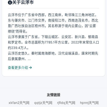
关于云浮市
云浮市位于广东省中西部，西江南岸，毗邻珠江三角洲地区，
东与肇庆市、江门市交界，南接阳江市，西南连茂名市，西北
靠广西壮族自治区梧州市。其名称源于境内云雾山，因“云雾
缭绕”而得名。
云浮市隶属于广东省，下辖云城区、云安区、新兴县、郁南县
和罗定市。全市总面积为7785.1平方公里，2022年末常住人口
约239.4万人。
云浮历史悠久，秦时属南海郡地，汉代设端溪县，唐宋时期先
后隶属康州、...
查看更多介绍
友情链接
xkfan2天气网
qqtjz天气网
rjfldq天气网
hpnnj天气网