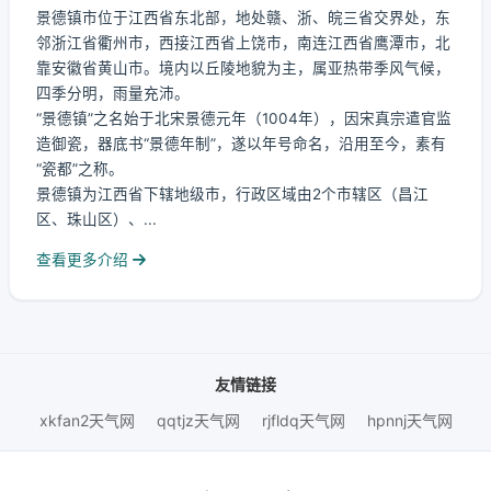
景德镇市位于江西省东北部，地处赣、浙、皖三省交界处，东
邻浙江省衢州市，西接江西省上饶市，南连江西省鹰潭市，北
靠安徽省黄山市。境内以丘陵地貌为主，属亚热带季风气候，
四季分明，雨量充沛。
“景德镇”之名始于北宋景德元年（1004年），因宋真宗遣官监
造御瓷，器底书“景德年制”，遂以年号命名，沿用至今，素有
“瓷都”之称。
景德镇为江西省下辖地级市，行政区域由2个市辖区（昌江
区、珠山区）、...
查看更多介绍
友情链接
xkfan2天气网
qqtjz天气网
rjfldq天气网
hpnnj天气网