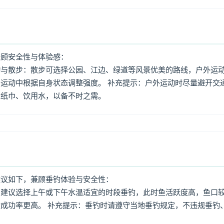
兼顾安全性与体验感：
动与散步：散步可选择公园、江边、绿道等风景优美的路线，户外运
运动中根据自身状态调整强度。 补充提示：户外运动时尽量避开交
量纸巾、饮用水，以备不时之需。
建议如下，兼顾垂钓体验与安全性：
：建议选择上午或下午水温适宜的时段垂钓，此时鱼活跃度高，鱼口
成功率更高。 补充提示：垂钓时请遵守当地垂钓规定，不违规垂钓