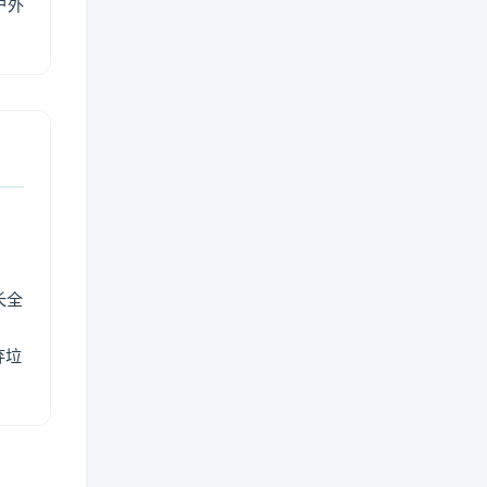
户外
长全
弃垃