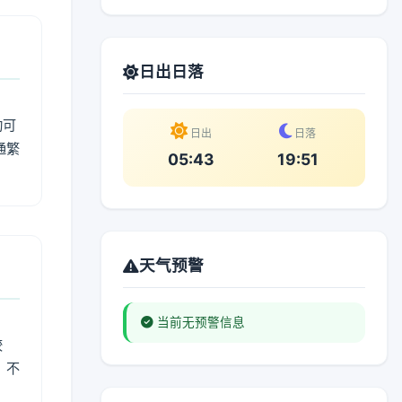
日出日落
动可
日出
日落
通繁
05:43
19:51
天气预警
当前无预警信息
较
、不