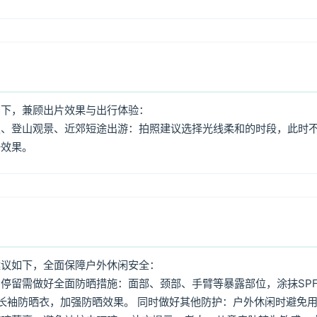
如下，兼顾出片效果与出行体验：
照、登山观景、近郊短途出游：拍照建议选择光线柔和的时段，此时
好效果。
建议如下，全面保障户外休闲安全：
停留需做好全面防晒措施：面部、颈部、手臂等暴露部位，涂抹SPF
着长袖防晒衣，加强防晒效果。 同时做好其他防护：户外休闲时避免