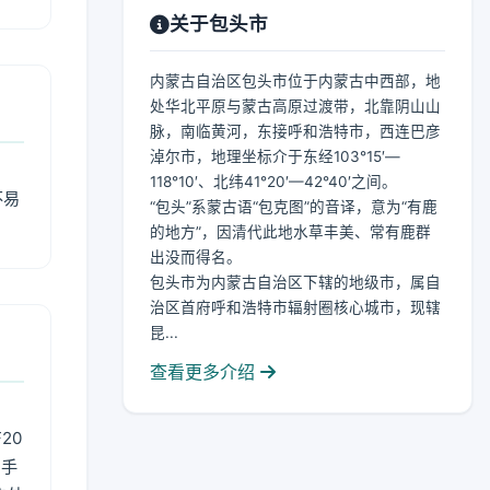
关于包头市
内蒙古自治区包头市位于内蒙古中西部，地
处华北平原与蒙古高原过渡带，北靠阴山山
脉，南临黄河，东接呼和浩特市，西连巴彦
淖尔市，地理坐标介于东经103°15′—
118°10′、北纬41°20′—42°40′之间。
不易
“包头”系蒙古语“包克图”的音译，意为“有鹿
的地方”，因清代此地水草丰美、常有鹿群
出没而得名。
包头市为内蒙古自治区下辖的地级市，属自
治区首府呼和浩特市辐射圈核心城市，现辖
昆...
查看更多介绍
20
用手