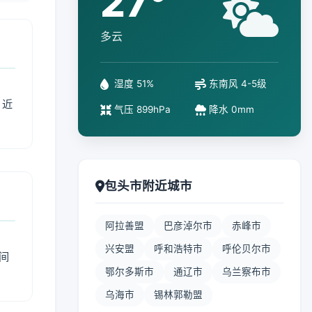
27°
多云
湿度 51%
东南风 4-5级
、近
气压 899hPa
降水 0mm
包头市附近城市
阿拉善盟
巴彦淖尔市
赤峰市
兴安盟
呼和浩特市
呼伦贝尔市
间
鄂尔多斯市
通辽市
乌兰察布市
乌海市
锡林郭勒盟