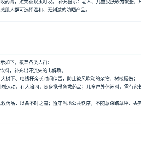
咬药膏，避免被蚊虫叮咬。 补充提示：老人、儿童皮肤较为敏感，
敏感肌人群可选择温和、无刺激的防晒产品。
提示如下，覆盖各类人群：
动饮料，补充出汗流失的电解质。
牌、大树下、电线杆旁长时间停留，防止被风吹动的杂物、树枝砸伤；
免剧烈运动，有人陪同，随身携带急救药品；儿童户外休闲时，需有家
、急救药品，以备不时之需；遵守当地公共秩序，不随意踩踏草坪、丢