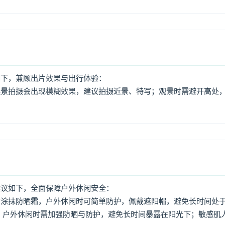
如下，兼顾出片效果与出行体验：
远景拍摄会出现模糊效果，建议拍摄近景、特写；观景时需避开高处
建议如下，全面保障户外休闲安全：
意涂抹防晒霜，户外休闲时可简单防护，佩戴遮阳帽，避免长时间处
，户外休闲时需加强防晒与防护，避免长时间暴露在阳光下；敏感肌