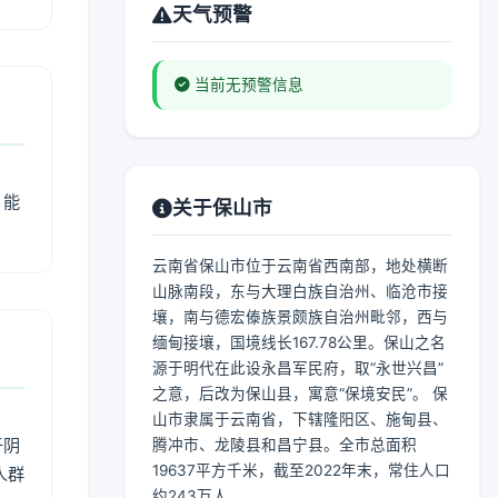
天气预警
当前无预警信息
，能
关于保山市
云南省保山市位于云南省西南部，地处横断
山脉南段，东与大理白族自治州、临沧市接
壤，南与德宏傣族景颇族自治州毗邻，西与
缅甸接壤，国境线长167.78公里。保山之名
源于明代在此设永昌军民府，取“永世兴昌”
之意，后改为保山县，寓意“保境安民”。 保
山市隶属于云南省，下辖隆阳区、施甸县、
于阴
腾冲市、龙陵县和昌宁县。全市总面积
19637平方千米，截至2022年末，常住人口
人群
约243万人。...