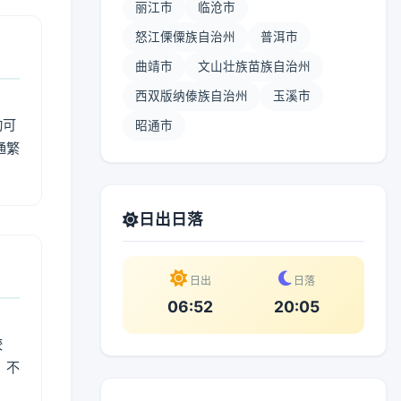
丽江市
临沧市
怒江傈僳族自治州
普洱市
曲靖市
文山壮族苗族自治州
西双版纳傣族自治州
玉溪市
动可
昭通市
通繁
日出日落
日出
日落
06:52
20:05
较
、不