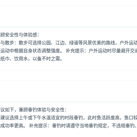
兼顾安全性与体验感：
动与散步：散步可选择公园、江边、绿道等风景优美的路线，户外运
运动中根据自身状态调整强度。 补充提示：户外运动时尽量避开交
量纸巾、饮用水，以备不时之需。
建议如下，兼顾垂钓体验与安全性：
：建议选择上午或下午水温适宜的时段垂钓，此时鱼活跃度高，鱼口
成功率更高。 补充提示：垂钓时请遵守当地垂钓规定，不违规垂钓