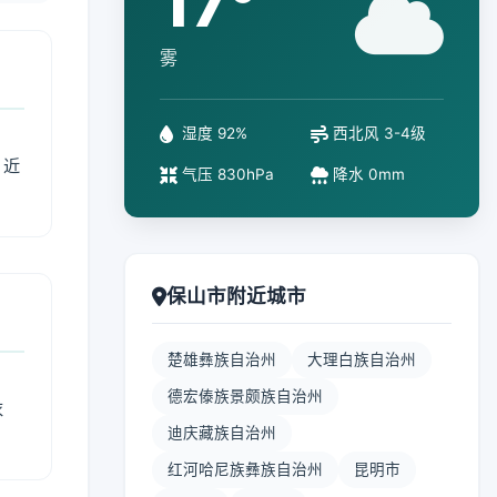
17°
雾
湿度 92%
西北风 3-4级
、近
气压 830hPa
降水 0mm
保山市附近城市
楚雄彝族自治州
大理白族自治州
德宏傣族景颇族自治州
衣
迪庆藏族自治州
红河哈尼族彝族自治州
昆明市