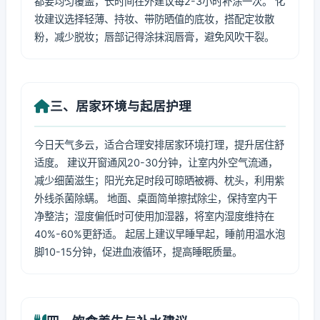
都要均匀覆盖，长时间在外建议每2-3小时补涂一次。 化
妆建议选择轻薄、持妆、带防晒值的底妆，搭配定妆散
粉，减少脱妆；唇部记得涂抹润唇膏，避免风吹干裂。
三、居家环境与起居护理
今日天气多云，适合合理安排居家环境打理，提升居住舒
适度。 建议开窗通风20-30分钟，让室内外空气流通，
减少细菌滋生；阳光充足时段可晾晒被褥、枕头，利用紫
外线杀菌除螨。 地面、桌面简单擦拭除尘，保持室内干
净整洁；湿度偏低时可使用加湿器，将室内湿度维持在
40%-60%更舒适。 起居上建议早睡早起，睡前用温水泡
脚10-15分钟，促进血液循环，提高睡眠质量。