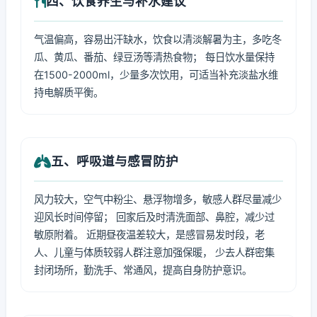
四、饮食养生与补水建议
气温偏高，容易出汗缺水，饮食以清淡解暑为主，多吃冬
瓜、黄瓜、番茄、绿豆汤等清热食物； 每日饮水量保持
在1500-2000ml，少量多次饮用，可适当补充淡盐水维
持电解质平衡。
五、呼吸道与感冒防护
风力较大，空气中粉尘、悬浮物增多，敏感人群尽量减少
迎风长时间停留； 回家后及时清洗面部、鼻腔，减少过
敏原附着。 近期昼夜温差较大，是感冒易发时段，老
人、儿童与体质较弱人群注意加强保暖， 少去人群密集
封闭场所，勤洗手、常通风，提高自身防护意识。