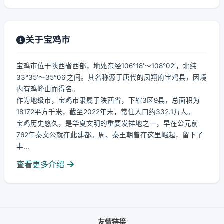
关于宝鸡市
宝鸡市位于陕西省西部，地处东经106°18′～108°02′，北纬
33°35′～35°06′之间。其名称源于唐代的凤翔府宝鸡县，因境
内有鸡峰山而得名。
作为地级市，宝鸡市隶属于陕西省，下辖3区9县，总面积为
18172平方千米，截至2022年末，常住人口约332.1万人。
宝鸡历史悠久，是华夏文明的重要发祥地之一，早在公元前
762年秦文公就在此建都。周、秦王朝曾在这里崛起，留下了
丰...
查看更多介绍
友情链接