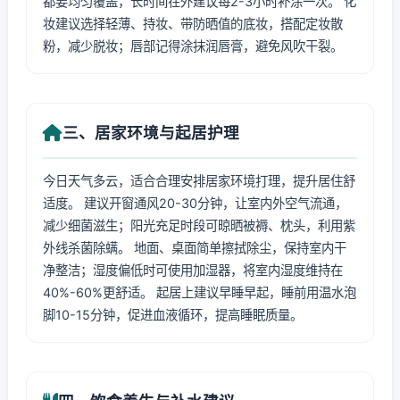
都要均匀覆盖，长时间在外建议每2-3小时补涂一次。 化
妆建议选择轻薄、持妆、带防晒值的底妆，搭配定妆散
粉，减少脱妆；唇部记得涂抹润唇膏，避免风吹干裂。
三、居家环境与起居护理
今日天气多云，适合合理安排居家环境打理，提升居住舒
适度。 建议开窗通风20-30分钟，让室内外空气流通，
减少细菌滋生；阳光充足时段可晾晒被褥、枕头，利用紫
外线杀菌除螨。 地面、桌面简单擦拭除尘，保持室内干
净整洁；湿度偏低时可使用加湿器，将室内湿度维持在
40%-60%更舒适。 起居上建议早睡早起，睡前用温水泡
脚10-15分钟，促进血液循环，提高睡眠质量。