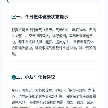
一、今日整体健康状态提示
根据班玛县今日天气（多云、气温6℃、湿度84%、西风
3-4级）， 空气湿度较大，体感偏闷，容易出现困倦乏
力，养生重点以祛湿、健脾、提神为主； 昼夜温差变化
会影响免疫力，建议根据气温及时增减衣物，减少受凉风
险。
二、护肤与化妆建议
今日日照充足，紫外线较强，护肤以「保湿+防晒」为核
心。洁面后使用清爽型爽肤水打底，涂抹保湿乳液或面霜
锁住水分； 外出前务必涂抹防晒霜，面部、颈部、耳后