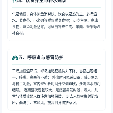
四、饮食养生与补水建议
气温偏低，身体热量消耗快，饮食以温热为主，多喝温
水、姜枣茶、小米粥等暖胃暖身食物； 少吃生冷、寒凉
食物，避免刺激肠胃，可适当补充牛肉、羊肉、坚果等温
补食材。
五、呼吸道与感冒防护
干燥加低温环境，呼吸道黏膜抵抗力下降，容易出现咽
干、咳嗽、鼻塞等不适； 外出时可佩戴口罩，减少冷风
与粉尘刺激；室内避免长时间开空调直吹，多喝温水滋润
咽喉。 近期昼夜温差较大，是感冒易发时段，老人、儿
童与体质较弱人群注意加强保暖， 少去人群密集封闭场
所，勤洗手、常通风，提高自身防护意识。