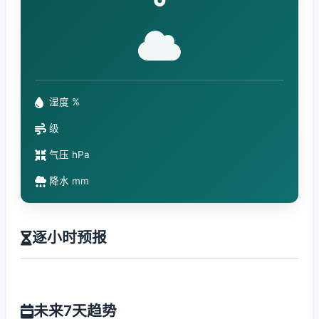
°
湿度 %
级
气压 hPa
降水 mm
逐小时预报
未来7天趋势