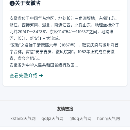
关于安徽省
安徽省位于中国华东地区，地处长江三角洲腹地，东邻江苏、
浙江，西接河南、湖北，南连江西，北靠山东，地理坐标介于
北纬29°41′—34°38′、东经114°54′—119°37′之间，地跨淮
河、长江、新安江三大流域。
“安徽”之名始于清康熙六年（1667年），取安庆府与徽州府首
字合称，寓意“安宁吉庆、徽风皖韵”。1952年正式成立安徽
省，省会合肥市。
安徽省为中华人民共和国省级行政区...
查看完整介绍
友情链接
xkfan2天气网
qqtjz天气网
rjfldq天气网
hpnnj天气网