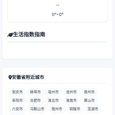
--
0°~0°
生活指数指南
安徽省附近城市
安庆市
蚌埠市
亳州市
池州市
滁州市
阜阳市
合肥市
淮北市
淮南市
黄山市
六安市
马鞍山市
宿州市
铜陵市
芜湖市