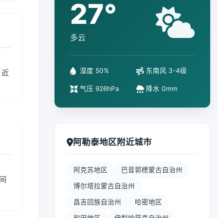
27°
多云
湿度 50%
东南风 3-4级
、近
气压 926hPa
降水 0mm
阿勒泰地区附近城市
阿克苏地区
巴音郭楞蒙古自治州
间
博尔塔拉蒙古自治州
昌吉回族自治州
哈密地区