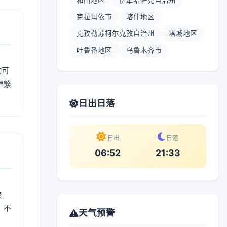
和田地区
伊犁哈萨克自治州
克拉玛依市
喀什地区
克孜勒苏柯尔克孜自治州
塔城地区
吐鲁番地区
乌鲁木齐市
动可
通繁
日出日落
日出
日落
06:52
21:33
较
、不
天气预警