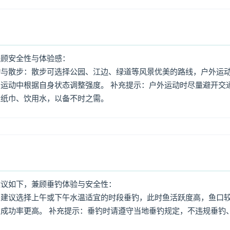
兼顾安全性与体验感：
动与散步：散步可选择公园、江边、绿道等风景优美的路线，户外运
运动中根据自身状态调整强度。 补充提示：户外运动时尽量避开交
量纸巾、饮用水，以备不时之需。
建议如下，兼顾垂钓体验与安全性：
：建议选择上午或下午水温适宜的时段垂钓，此时鱼活跃度高，鱼口
成功率更高。 补充提示：垂钓时请遵守当地垂钓规定，不违规垂钓