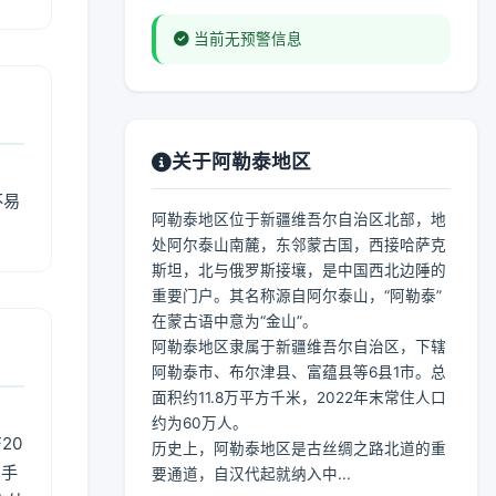
当前无预警信息
关于阿勒泰地区
不易
阿勒泰地区位于新疆维吾尔自治区北部，地
处阿尔泰山南麓，东邻蒙古国，西接哈萨克
斯坦，北与俄罗斯接壤，是中国西北边陲的
重要门户。其名称源自阿尔泰山，“阿勒泰”
在蒙古语中意为“金山”。
阿勒泰地区隶属于新疆维吾尔自治区，下辖
阿勒泰市、布尔津县、富蕴县等6县1市。总
面积约11.8万平方千米，2022年末常住人口
约为60万人。
20
历史上，阿勒泰地区是古丝绸之路北道的重
用手
要通道，自汉代起就纳入中...