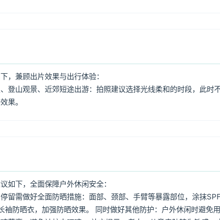
如下，兼顾出片效果与出行体验：
照、登山观景、近郊短途出游：拍照建议选择光线柔和的时段，此时
好效果。
建议如下，全面保障户外休闲安全：
停留需做好全面防晒措施：面部、颈部、手臂等暴露部位，涂抹SPF
着长袖防晒衣，加强防晒效果。 同时做好其他防护：户外休闲时避免