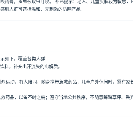
咬药膏，避免被蚊虫叮咬。 补充提示：老人、儿童皮肤较为敏感，
敏感肌人群可选择温和、无刺激的防晒产品。
提示如下，覆盖各类人群：
动饮料，补充出汗流失的电解质。
免剧烈运动，有人陪同，随身携带急救药品；儿童户外休闲时，需有家
、急救药品，以备不时之需；遵守当地公共秩序，不随意踩踏草坪、丢