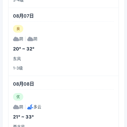
3-4级
08月07日
良
阴
|
阴
20° ~ 32°
东风
1-3级
08月08日
优
阴
|
多云
21° ~ 33°
西北风