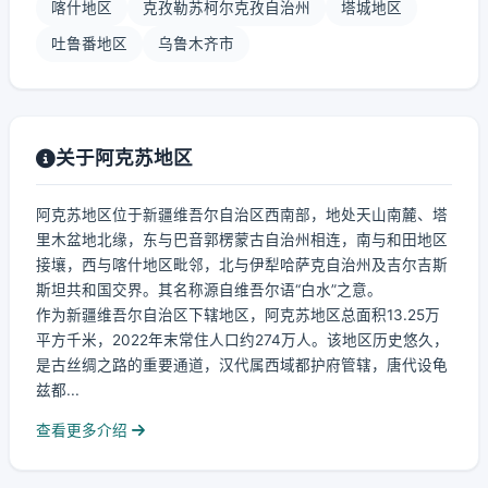
喀什地区
克孜勒苏柯尔克孜自治州
塔城地区
吐鲁番地区
乌鲁木齐市
关于阿克苏地区
阿克苏地区位于新疆维吾尔自治区西南部，地处天山南麓、塔
里木盆地北缘，东与巴音郭楞蒙古自治州相连，南与和田地区
接壤，西与喀什地区毗邻，北与伊犁哈萨克自治州及吉尔吉斯
斯坦共和国交界。其名称源自维吾尔语“白水”之意。
作为新疆维吾尔自治区下辖地区，阿克苏地区总面积13.25万
平方千米，2022年末常住人口约274万人。该地区历史悠久，
是古丝绸之路的重要通道，汉代属西域都护府管辖，唐代设龟
兹都...
查看更多介绍