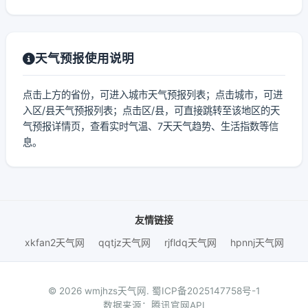
天气预报使用说明
点击上方的省份，可进入城市天气预报列表；点击城市，可进
入区/县天气预报列表；点击区/县，可直接跳转至该地区的天
气预报详情页，查看实时气温、7天天气趋势、生活指数等信
息。
友情链接
xkfan2天气网
qqtjz天气网
rjfldq天气网
hpnnj天气网
© 2026 wmjhzs天气网.
蜀ICP备2025147758号-1
数据来源：腾讯官网API