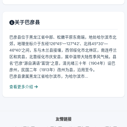
关于巴彦县
巴彦县位于黑龙江省中部、松嫩平原东南端，地处哈尔滨市北
郊，地理坐标介于东经126°45′—127°42′、北纬45°30′—
46°40′之间，东与木兰县接壤，西邻绥化市北林区，南连呼兰
区和宾县，北靠绥化市庆安县，属中温带大陆性季风气候。县
名“巴彦”源自满语“富饶”之意，清光绪三十年（1904年）设巴
彦州，民国二年（1913年）改州为县，沿用至今。
巴彦县隶属黑龙江省哈尔滨市，为哈尔滨市...
查看更多介绍
友情链接