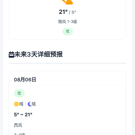
21°
/ 5°
微风 1-3级
优
未来3天详细预报
08月06日
优
晴
|
晴
5° ~ 21°
西风