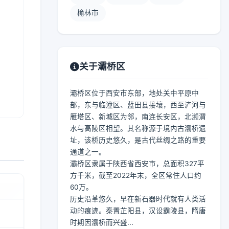
榆林市
关于灞桥区
灞桥区位于西安市东部，地处关中平原中
部，东与临潼区、蓝田县接壤，西至浐河与
雁塔区、新城区为邻，南连长安区，北濒渭
水与高陵区相望。其名称源于境内古灞桥遗
址，该桥历史悠久，是古代丝绸之路的重要
通道之一。
灞桥区隶属于陕西省西安市，总面积327平
方千米，截至2022年末，全区常住人口约
60万。
历史沿革悠久，早在新石器时代就有人类活
动的痕迹。秦置芷阳县，汉设霸陵县，隋唐
时期因灞桥而兴盛...