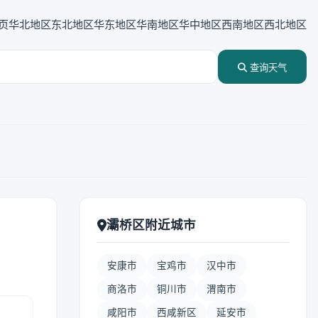
页
华北地区
东北地区
华东地区
华南地区
华中地区
西南地区
西北地区
查询天气
灞桥区附近城市
安康市
宝鸡市
汉中市
商洛市
铜川市
渭南市
咸阳市
西咸新区
延安市