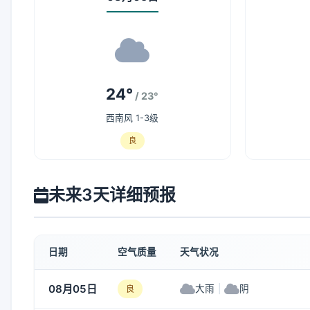
24°
/ 23°
西南风 1-3级
良
未来3天详细预报
日期
空气质量
天气状况
08月05日
大雨
|
阴
良