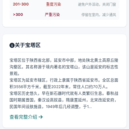
201-300
重度污染
避免户外活动，关闭门窗
>300
严重污染
停留在室内，减少通风
关于宝塔区
宝塔区位于陕西省北部，延安市中部，地处陕北黄土高原丘陵
沟壑区。其名称源于境内著名的宝塔山，该山是延安的标志性
景观。
宝塔区为延安市辖区，行政上隶属于陕西省延安市。全区总面
积3556平方千米，截至2022年末，常住人口约70万人。
宝塔区历史悠久，早在新石器时代就有人类繁衍生息。春秋战
国时期属晋国，秦汉设高奴县，隋唐置延州，北宋改延安府，
民国年间设肤施县，1949年后几经调整，于1...
查看完整介绍