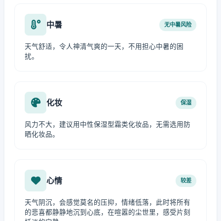
中暑
无中暑风险
天气舒适，令人神清气爽的一天，不用担心中暑的困
扰。
化妆
保湿
风力不大，建议用中性保湿型霜类化妆品，无需选用防
晒化妆品。
心情
较差
天气阴沉，会感觉莫名的压抑，情绪低落，此时将所有
的悲喜都静静地沉到心底，在喧嚣的尘世里，感受片刻