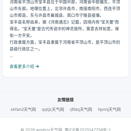
河南省平顶山市宝丰县位于中国中部，河南省中部偏东，平顶
山市东部。地理位置上，北邻许昌市，南接南阳市，西连平顶
山市郏县，东与许昌市襄城县、周口市宁陵县接壤。
宝丰县名称由来，据《河南通志》记载，因境内有“宝天曼”而
得名。“宝天曼”是古代传说中的神灵居所，寓意吉祥如意，保
佑一方平安。
行政隶属方面，宝丰县隶属于河南省平顶山市，是平顶山市的
县级行政区之一。
...
查看更多介绍
友情链接
xkfan2天气网
qqtjz天气网
rjfldq天气网
hpnnj天气网
© 2026 wmjhzs天气网.
蜀ICP备2025147758号-1