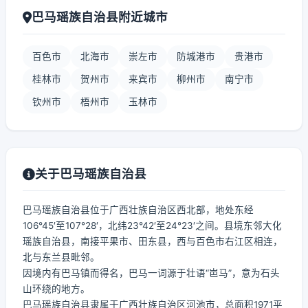
巴马瑶族自治县附近城市
百色市
北海市
崇左市
防城港市
贵港市
桂林市
贺州市
来宾市
柳州市
南宁市
钦州市
梧州市
玉林市
关于巴马瑶族自治县
巴马瑶族自治县位于广西壮族自治区西北部，地处东经
106°45′至107°28′，北纬23°42′至24°23′之间。县境东邻大化
瑶族自治县，南接平果市、田东县，西与百色市右江区相连，
北与东兰县毗邻。
因境内有巴马镇而得名，巴马一词源于壮语“岜马”，意为石头
山环绕的地方。
巴马瑶族自治县隶属于广西壮族自治区河池市，总面积1971平