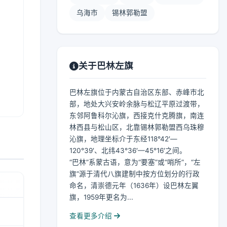
乌海市
锡林郭勒盟
关于巴林左旗
巴林左旗位于内蒙古自治区东部、赤峰市北
部，地处大兴安岭余脉与松辽平原过渡带，
东邻阿鲁科尔沁旗，西接克什克腾旗，南连
林西县与松山区，北靠锡林郭勒盟西乌珠穆
沁旗，地理坐标介于东经118°42′—
120°39′、北纬43°36′—45°16′之间。
“巴林”系蒙古语，意为“要塞”或“哨所”，“左
旗”源于清代八旗建制中按方位划分的行政
命名，清崇德元年（1636年）设巴林左翼
旗，1959年更名为...
查看更多介绍