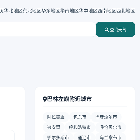
页
华北地区
东北地区
华东地区
华南地区
华中地区
西南地区
西北地区
查询天气
巴林左旗附近城市
阿拉善盟
包头市
巴彦淖尔市
兴安盟
呼和浩特市
呼伦贝尔市
鄂尔多斯市
通辽市
乌兰察布市