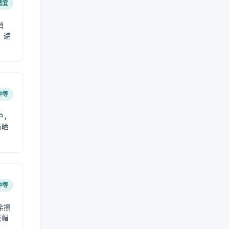
适宜
稍
，避
中等
护，
防晒
中等
涂擦
戴帽