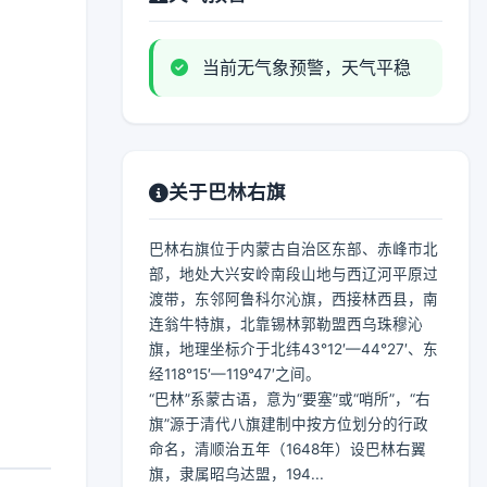
当前无气象预警，天气平稳
关于巴林右旗
巴林右旗位于内蒙古自治区东部、赤峰市北
部，地处大兴安岭南段山地与西辽河平原过
渡带，东邻阿鲁科尔沁旗，西接林西县，南
连翁牛特旗，北靠锡林郭勒盟西乌珠穆沁
旗，地理坐标介于北纬43°12′—44°27′、东
经118°15′—119°47′之间。
“巴林”系蒙古语，意为“要塞”或“哨所”，“右
旗”源于清代八旗建制中按方位划分的行政
命名，清顺治五年（1648年）设巴林右翼
旗，隶属昭乌达盟，194...