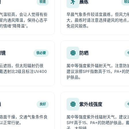
情
晨练
较差
较
气温较高，会让人觉得有些
早晨气象条件较适宜晨练，但风力
室内通风降温，保持心态平
大，晨练时请注意选择避风的地点
的情绪“降降温”。
免迎风锻炼。
阳镜
防晒
很必要
云遮挡，但太阳辐射仍很
属中等强度紫外辐射天气，注意防
戴透射比2级且标注UV400
建议涂擦SPF指数高于15，PA+的
护肤品。
通
紫外线强度
良好
路面干燥，交通气象条件良
属中等强度紫外线辐射天气，建议
以正常行驶。
SPF高于15、PA+的防晒护肤品，
子、太阳镜。