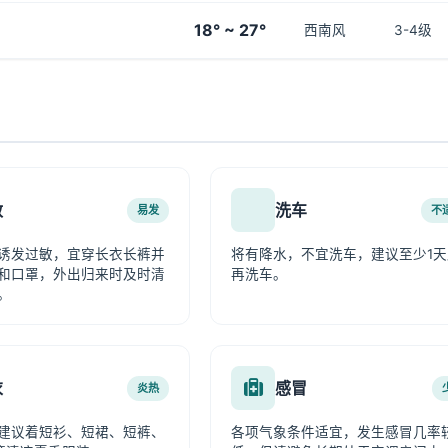
18° ~ 27°
西南风
3-4级
敏
洗车
易发
不
诱发过敏，宜穿长衣长裤并
将有降水，不宜洗车，建议至少1天
和口罩，外出归来时及时清
再洗车。
。
衣
感冒
炎热
建议着短衫、短裙、短裤、
各项气象条件适宜，发生感冒几率