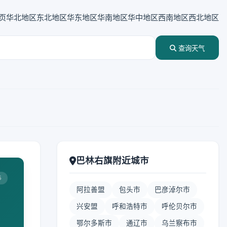
页
华北地区
东北地区
华东地区
华南地区
华中地区
西南地区
西北地区
查询天气
巴林右旗附近城市
5
阿拉善盟
包头市
巴彦淖尔市
兴安盟
呼和浩特市
呼伦贝尔市
鄂尔多斯市
通辽市
乌兰察布市