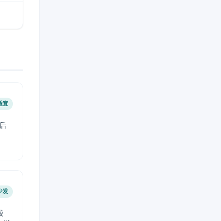
适宜
后
少发
较