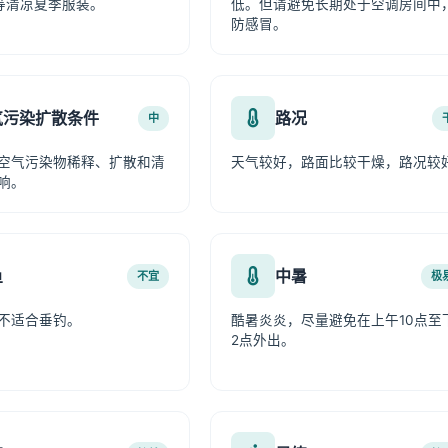
等清凉夏季服装。
低。但请避免长期处于空调房间中
防感冒。
气污染扩散条件
路况
中
空气污染物稀释、扩散和清
天气较好，路面比较干燥，路况较
响。
鱼
中暑
不宜
极
不适合垂钓。
酷暑炎炎，尽量避免在上午10点至
2点外出。