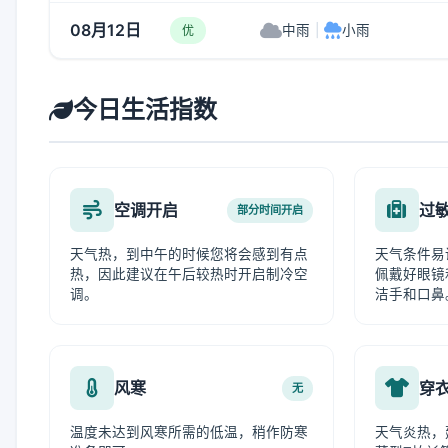
08月12日
中雨
|
小雨
优
今日生活指数
空调开启
过
部分时间开启
天气热，到中午的时候您将会感到有点
天气条件易
热，因此建议在午后较热时开启制冷空
佩戴好眼镜
调。
洁手和口鼻
风寒
穿
无
温度未达到风寒所需的低温，稍作防寒
天气炎热，