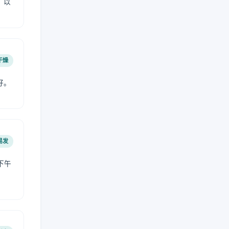
，以
干燥
好。
易发
下午