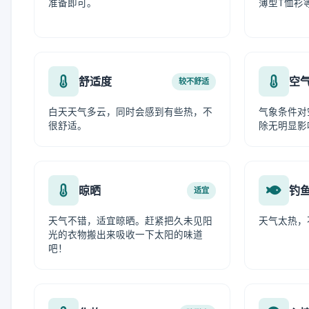
准备即可。
薄型T恤衫
舒适度
空
较不舒适
白天天气多云，同时会感到有些热，不
气象条件对
很舒适。
除无明显影
晾晒
钓
适宜
天气不错，适宜晾晒。赶紧把久未见阳
天气太热，
光的衣物搬出来吸收一下太阳的味道
吧！