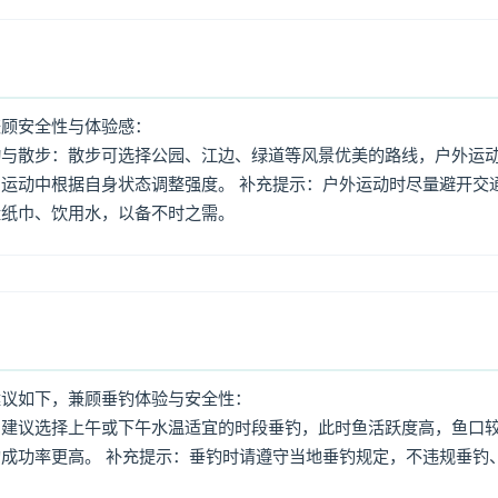
兼顾安全性与体验感：
动与散步：散步可选择公园、江边、绿道等风景优美的路线，户外运
运动中根据自身状态调整强度。 补充提示：户外运动时尽量避开交
量纸巾、饮用水，以备不时之需。
建议如下，兼顾垂钓体验与安全性：
：建议选择上午或下午水温适宜的时段垂钓，此时鱼活跃度高，鱼口
成功率更高。 补充提示：垂钓时请遵守当地垂钓规定，不违规垂钓