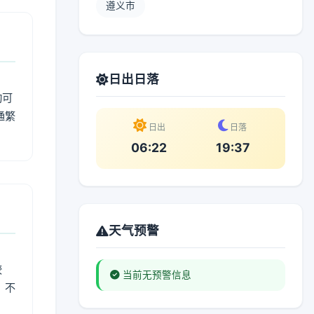
遵义市
日出日落
动可
通繁
日出
日落
06:22
19:37
天气预警
较
当前无预警信息
、不