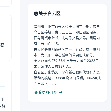
关于白云区
贵州省贵阳市白云区位于贵阳市中部，东与
乌当区接壤，南与云岩区、观山湖区相连，
西与清镇市毗邻，北与修文县交界。因境内
有白云山而得名。
不易
白云区是贵阳市辖区之一，行政隶属于贵阳
市，为贵阳市中心城区的重要组成部分。
全区总面积270.36平方千米，截至2022年
末，常住人口约38万人。
白云区历史悠久，早在新石器时代就有人类
活动的痕迹。1958年设立白云镇，1962年成
立白云区，历...
查看更多介绍
于阴
人群