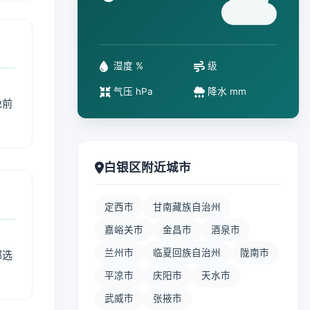
°
湿度 %
级
气压 hPa
降水 mm
免前
白银区附近城市
定西市
甘南藏族自治州
嘉峪关市
金昌市
酒泉市
兰州市
临夏回族自治州
陇南市
部选
平凉市
庆阳市
天水市
武威市
张掖市