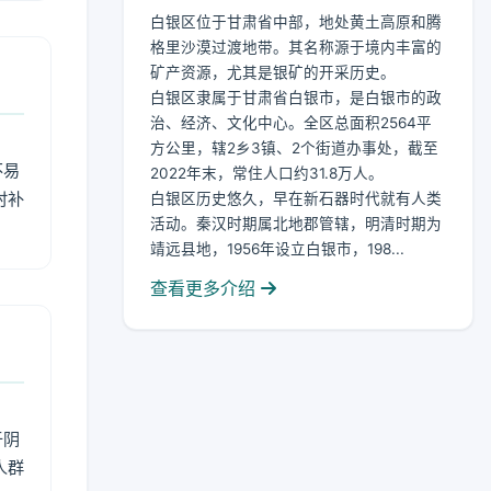
白银区位于甘肃省中部，地处黄土高原和腾
格里沙漠过渡地带。其名称源于境内丰富的
矿产资源，尤其是银矿的开采历史。
白银区隶属于甘肃省白银市，是白银市的政
治、经济、文化中心。全区总面积2564平
方公里，辖2乡3镇、2个街道办事处，截至
不易
2022年末，常住人口约31.8万人。
时补
白银区历史悠久，早在新石器时代就有人类
活动。秦汉时期属北地郡管辖，明清时期为
靖远县地，1956年设立白银市，198...
查看更多介绍
于阴
人群