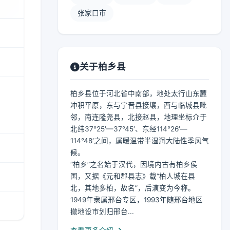
张家口市
关于柏乡县
柏乡县位于河北省中南部，地处太行山东麓
冲积平原，东与宁晋县接壤，西与临城县毗
邻，南连隆尧县，北接赵县，地理坐标介于
北纬37°25′—37°45′、东经114°26′—
114°48′之间，属暖温带半湿润大陆性季风气
候。
“柏乡”之名始于汉代，因境内古有柏乡侯
国，又据《元和郡县志》载“柏人城在县
北，其地多柏，故名”，后演变为今称。
1949年隶属邢台专区，1993年随邢台地区
撤地设市划归邢台...