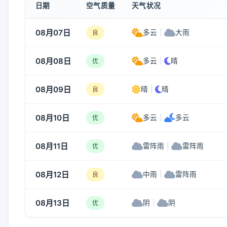
日期
空气质量
天气状况
08月07日
多云
|
大雨
良
08月08日
多云
|
晴
优
08月09日
晴
|
晴
良
08月10日
多云
|
多云
优
08月11日
雷阵雨
|
雷阵雨
优
08月12日
中雨
|
雷阵雨
良
08月13日
阴
|
阴
优