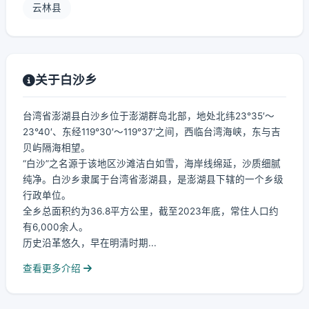
云林县
关于白沙乡
台湾省澎湖县白沙乡位于澎湖群岛北部，地处北纬23°35′～
23°40′、东经119°30′～119°37′之间，西临台湾海峡，东与吉
贝屿隔海相望。
“白沙”之名源于该地区沙滩洁白如雪，海岸线绵延，沙质细腻
纯净。白沙乡隶属于台湾省澎湖县，是澎湖县下辖的一个乡级
行政单位。
全乡总面积约为36.8平方公里，截至2023年底，常住人口约
有6,000余人。
历史沿革悠久，早在明清时期...
查看更多介绍