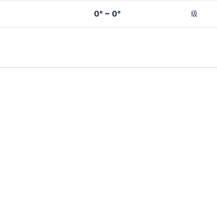
0° ~ 0°
级