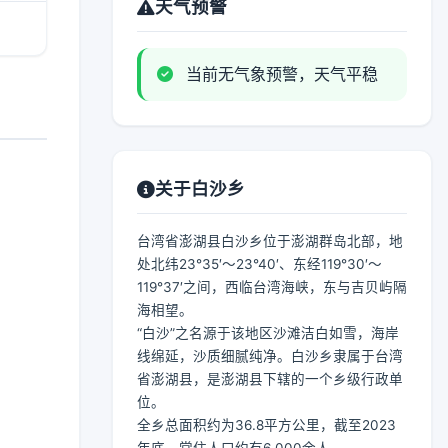
天气预警
当前无气象预警，天气平稳
关于白沙乡
台湾省澎湖县白沙乡位于澎湖群岛北部，地
处北纬23°35′～23°40′、东经119°30′～
119°37′之间，西临台湾海峡，东与吉贝屿隔
海相望。
“白沙”之名源于该地区沙滩洁白如雪，海岸
线绵延，沙质细腻纯净。白沙乡隶属于台湾
省澎湖县，是澎湖县下辖的一个乡级行政单
位。
全乡总面积约为36.8平方公里，截至2023