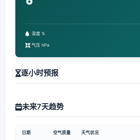
°
湿度 %
气压 hPa
逐小时预报
未来7天趋势
日期
空气质量
天气状况