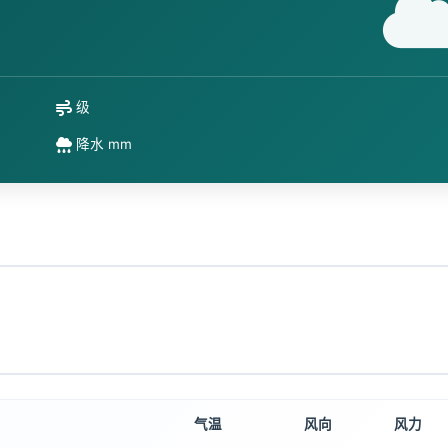
级
降水 mm
气温
风向
风力