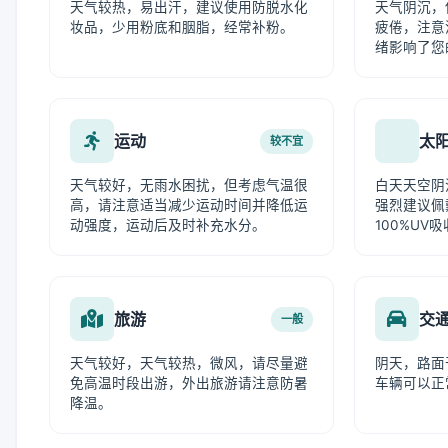
天气较热，易出汗，建议使用防脱水化
天气阴沉，
妆品，少用粉底和胭脂，经常补粉。
疲倦，注意
绪影响了您
运动
太
较不宜
天气较好，无雨水困扰，但考虑气温很
白天天空阴
高，请注意适当减少运动时间并降低运
强烈建议佩
动强度，运动后及时补充水分。
100%UV
旅游
交
一般
天气较好，天气较热，微风，请尽量避
阴天，路面
免高温时段出游，外出旅游请注意防暑
车辆可以正
降温。