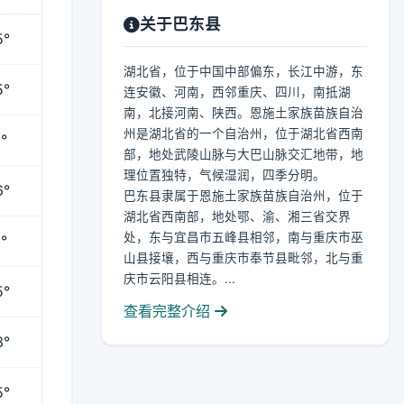
关于巴东县
5°
湖北省，位于中国中部偏东，长江中游，东
5°
连安徽、河南，西邻重庆、四川，南抵湖
南，北接河南、陕西。恩施土家族苗族自治
州是湖北省的一个自治州，位于湖北省西南
°
部，地处武陵山脉与大巴山脉交汇地带，地
理位置独特，气候湿润，四季分明。
6°
巴东县隶属于恩施土家族苗族自治州，位于
湖北省西南部，地处鄂、渝、湘三省交界
处，东与宜昌市五峰县相邻，南与重庆市巫
°
山县接壤，西与重庆市奉节县毗邻，北与重
庆市云阳县相连。...
5°
查看完整介绍
3°
5°