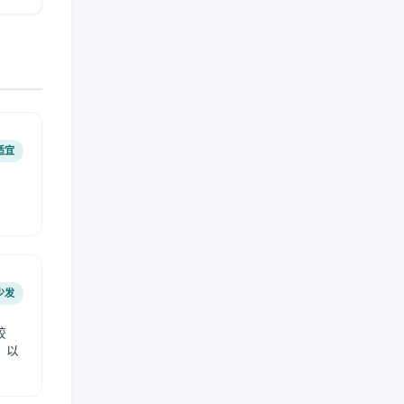
适宜
少发
较
，以