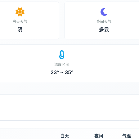
白天天气
夜间天气
阴
多云
温度区间
23° ~ 35°
白天
夜间
气温