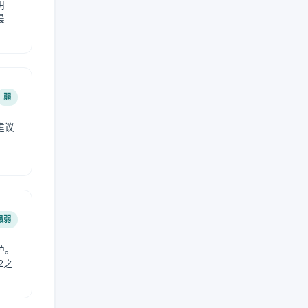
阴
晨
弱
建议
。
最弱
护。
2之