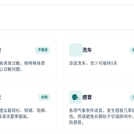
敏
洗车
不易发
易诱发过敏，除特殊体质
适宜洗车，至少可维持5天
心过敏问题。
衣
感冒
炎热
建议着短衫、短裙、短裤、
各项气象条件适宜，发生感冒几率
等清凉夏季服装。
低。但请避免长期处于空调房间中
防感冒。