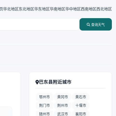
页
华北地区
东北地区
华东地区
华南地区
华中地区
西南地区
西北地区
查询天气
巴东县附近城市
鄂州市
黄冈市
黄石市
荆门市
荆州市
十堰市
随州市
武汉市
襄阳市