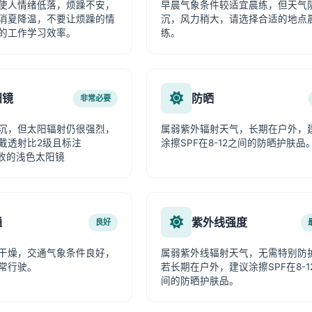
使人情绪低落，烦躁不安，
早晨气象条件较适宜晨练，但天气
消夏降温，不要让烦躁的情
沉，风力稍大，请选择合适的地点
的工作学习效率。
练。
阳镜
防晒
非常必要
沉，但太阳辐射仍很强烈，
属弱紫外辐射天气，长期在户外，
戴透射比2级且标注
涂擦SPF在8-12之间的防晒护肤品
吸收的浅色太阳镜
通
紫外线强度
良好
干燥，交通气象条件良好，
属弱紫外线辐射天气，无需特别防
常行驶。
若长期在户外，建议涂擦SPF在8-1
间的防晒护肤品。