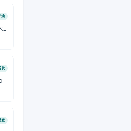
干燥
不过
易发
阳
适宜