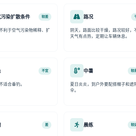
气污染扩散条件
路况
较差
不利于空气污染物稀释、扩
阴天，路面比较干燥，路况较好，
天气有点热，定期让车辆休息。
鱼
中暑
不宜
较
不适合垂钓。
夏日炎炎，到户外要配搭帽子和遮
伞。
情
晨练
差
较