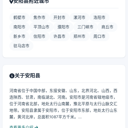
安阳县附近城市
鹤壁市
焦作市
开封市
漯河市
洛阳市
南阳市
平顶山市
濮阳市
三门峡市
商丘市
新乡市
信阳市
许昌市
郑州市
周口市
驻马店市
关于安阳县
河南省位于中国中部，东接安徽、山东，北界河北、山西，西
连陕西、甘肃，南临湖北、河南。安阳市是河南省辖地级市，
位于河南省北部，地处太行山南麓，豫北平原与太行山脉交汇
地带。安阳县隶属于安阳市，位于安阳市东部，地处太行山东
麓，黄河北岸，总面积1087平方千米。...
查看更多介绍