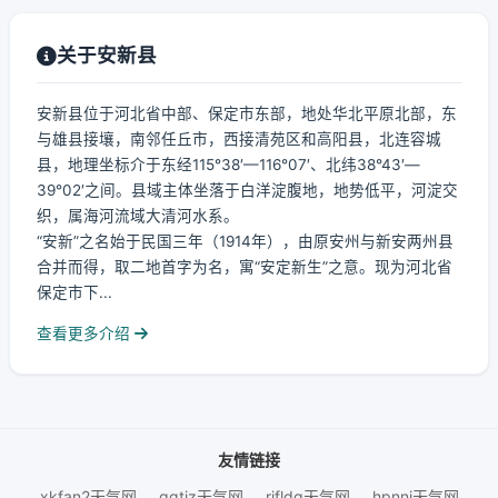
关于安新县
安新县位于河北省中部、保定市东部，地处华北平原北部，东
与雄县接壤，南邻任丘市，西接清苑区和高阳县，北连容城
县，地理坐标介于东经115°38′—116°07′、北纬38°43′—
39°02′之间。县域主体坐落于白洋淀腹地，地势低平，河淀交
织，属海河流域大清河水系。
“安新”之名始于民国三年（1914年），由原安州与新安两州县
合并而得，取二地首字为名，寓“安定新生”之意。现为河北省
保定市下...
查看更多介绍
友情链接
xkfan2天气网
qqtjz天气网
rjfldq天气网
hpnnj天气网