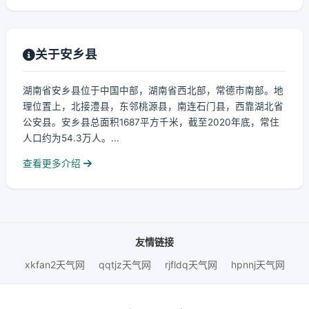
关于安乡县
湖南省安乡县位于中国中部，湖南省西北部，常德市南部。地
理位置上，北接澧县，东邻桃源县，南连石门县，西靠湖北省
公安县。安乡县总面积1687平方千米，截至2020年底，常住
人口约为54.3万人。...
查看更多介绍
友情链接
xkfan2天气网
qqtjz天气网
rjfldq天气网
hpnnj天气网