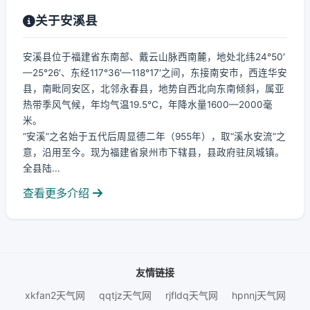
关于安溪县
安溪县位于福建省东南部、戴云山脉西南麓，地处北纬24°50′
—25°26′、东经117°36′—118°17′之间，东接南安市，西连华安
县，南毗同安区，北邻永春县，地势自西北向东南倾斜，属亚
热带季风气候，年均气温19.5℃，年降水量1600—2000毫
米。
“安溪”之名始于五代后周显德二年（955年），取“溪水安流”之
意，沿用至今。现为福建省泉州市下辖县，县政府驻凤城镇。
全县陆...
查看更多介绍
友情链接
xkfan2天气网
qqtjz天气网
rjfldq天气网
hpnnj天气网