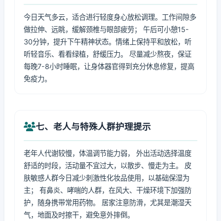
今日天气多云，适合进行轻度身心放松调理。工作间隙多
做拉伸、远眺，缓解颈椎与眼部疲劳； 午后可小憩15-
30分钟，提升下午精神状态。情绪上保持平和放松，听
听轻音乐、看看绿植，舒缓压力。 尽量减少熬夜，保证
每晚7-8小时睡眠，让身体器官得到充分休息修复，提高
免疫力。
七、老人与特殊人群护理提示
老年人代谢较慢，体温调节能力弱， 外出活动选择温度
舒适的时段，活动量不宜过大，以散步、慢走为主。 皮
肤敏感人群今日减少刺激性化妆品使用，以基础保湿为
主； 有鼻炎、哮喘的人群，在风大、干燥环境下加强防
护，随身携带常用药物。 居家注意防滑，尤其是潮湿天
气，地面及时擦干，避免意外摔倒。