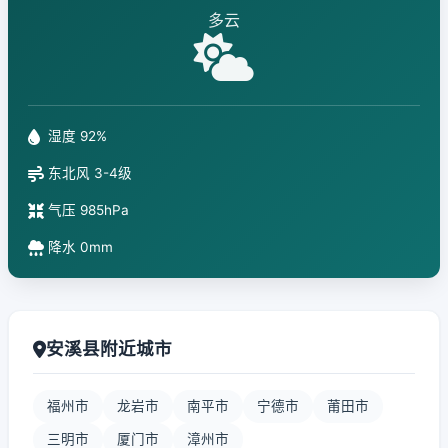
多云
湿度 92%
东北风 3-4级
气压 985hPa
降水 0mm
安溪县附近城市
福州市
龙岩市
南平市
宁德市
莆田市
三明市
厦门市
漳州市