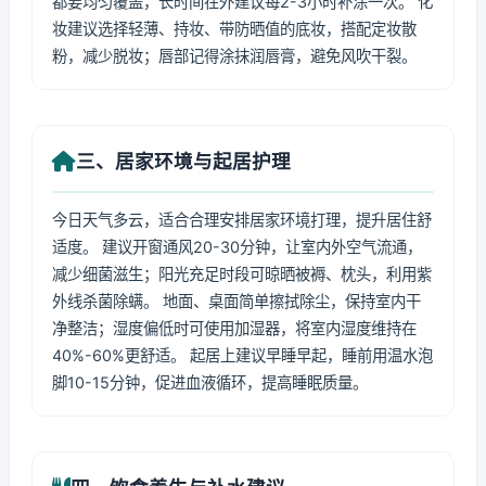
都要均匀覆盖，长时间在外建议每2-3小时补涂一次。 化
妆建议选择轻薄、持妆、带防晒值的底妆，搭配定妆散
粉，减少脱妆；唇部记得涂抹润唇膏，避免风吹干裂。
三、居家环境与起居护理
今日天气多云，适合合理安排居家环境打理，提升居住舒
适度。 建议开窗通风20-30分钟，让室内外空气流通，
减少细菌滋生；阳光充足时段可晾晒被褥、枕头，利用紫
外线杀菌除螨。 地面、桌面简单擦拭除尘，保持室内干
净整洁；湿度偏低时可使用加湿器，将室内湿度维持在
40%-60%更舒适。 起居上建议早睡早起，睡前用温水泡
脚10-15分钟，促进血液循环，提高睡眠质量。