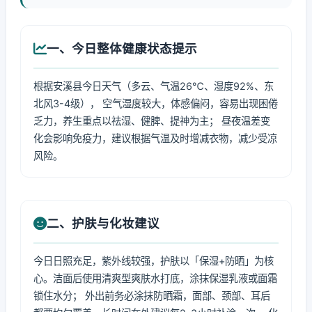
一、今日整体健康状态提示
根据安溪县今日天气（多云、气温26℃、湿度92%、东
北风3-4级）， 空气湿度较大，体感偏闷，容易出现困倦
乏力，养生重点以祛湿、健脾、提神为主； 昼夜温差变
化会影响免疫力，建议根据气温及时增减衣物，减少受凉
风险。
二、护肤与化妆建议
今日日照充足，紫外线较强，护肤以「保湿+防晒」为核
心。洁面后使用清爽型爽肤水打底，涂抹保湿乳液或面霜
锁住水分； 外出前务必涂抹防晒霜，面部、颈部、耳后