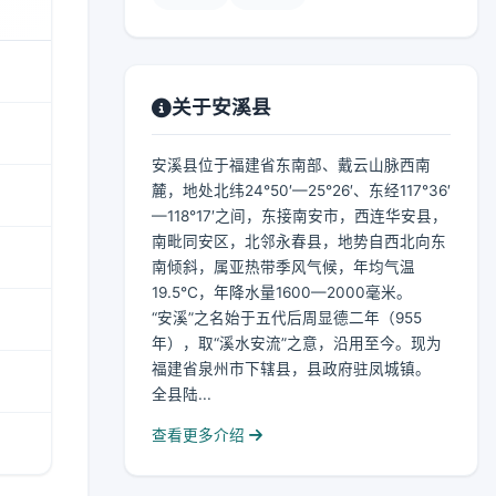
关于安溪县
安溪县位于福建省东南部、戴云山脉西南
麓，地处北纬24°50′—25°26′、东经117°36′
—118°17′之间，东接南安市，西连华安县，
南毗同安区，北邻永春县，地势自西北向东
南倾斜，属亚热带季风气候，年均气温
19.5℃，年降水量1600—2000毫米。
“安溪”之名始于五代后周显德二年（955
年），取“溪水安流”之意，沿用至今。现为
福建省泉州市下辖县，县政府驻凤城镇。
全县陆...
查看更多介绍