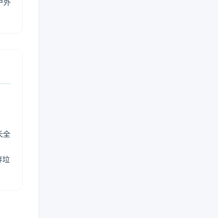
户外
长全
弃垃