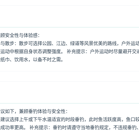
兼顾安全性与体验感：
动与散步：散步可选择公园、江边、绿道等风景优美的路线，户外运
运动中根据自身状态调整强度。 补充提示：户外运动时尽量避开交
量纸巾、饮用水，以备不时之需。
建议如下，兼顾垂钓体验与安全性：
：建议选择上午或下午水温适宜的时段垂钓，此时鱼活跃度高，鱼口
成功率更高。 补充提示：垂钓时请遵守当地垂钓规定，不违规垂钓