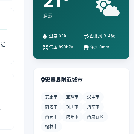
21°
多云
湿度 92%
西北风 3-4级
、近
气压 890hPa
降水 0mm
安塞县附近城市
安康市
宝鸡市
汉中市
商洛市
铜川市
渭南市
衣
西安市
咸阳市
西咸新区
榆林市