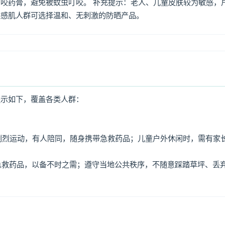
咬药膏，避免被蚊虫叮咬。 补充提示：老人、儿童皮肤较为敏感，
敏感肌人群可选择温和、无刺激的防晒产品。
提示如下，覆盖各类人群：
免剧烈运动，有人陪同，随身携带急救药品；儿童户外休闲时，需有家
、急救药品，以备不时之需；遵守当地公共秩序，不随意踩踏草坪、丢