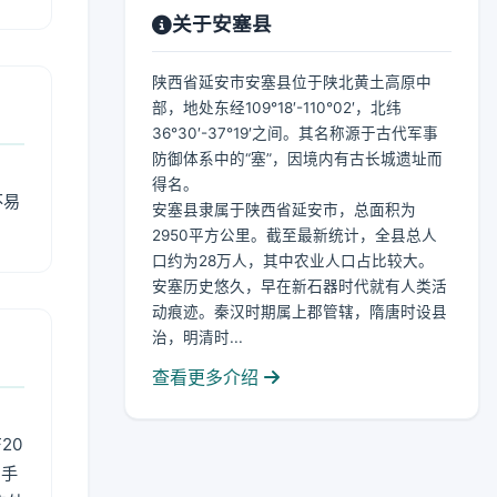
关于安塞县
陕西省延安市安塞县位于陕北黄土高原中
部，地处东经109°18′-110°02′，北纬
36°30′-37°19′之间。其名称源于古代军事
防御体系中的“塞”，因境内有古长城遗址而
得名。
不易
安塞县隶属于陕西省延安市，总面积为
2950平方公里。截至最新统计，全县总人
口约为28万人，其中农业人口占比较大。
安塞历史悠久，早在新石器时代就有人类活
动痕迹。秦汉时期属上郡管辖，隋唐时设县
治，明清时...
查看更多介绍
20
用手