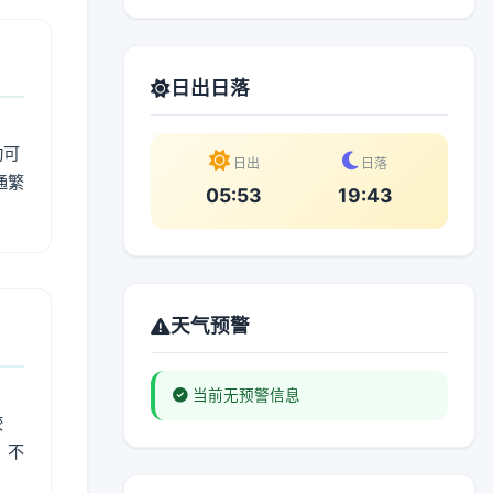
日出日落
动可
日出
日落
通繁
05:53
19:43
天气预警
当前无预警信息
较
、不