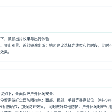
如下，兼顾出片效果与出行体验：
照、登山观景、近郊短途出游：拍照建议选择光线柔和的时段，此时
好效果。
建议如下，全面保障户外休闲安全：
停留需做好全面防晒措施：面部、颈部、手臂等暴露部位，涂抹SPF
着长袖防晒衣，加强防晒效果。 同时做好其他防护：户外休闲时避免