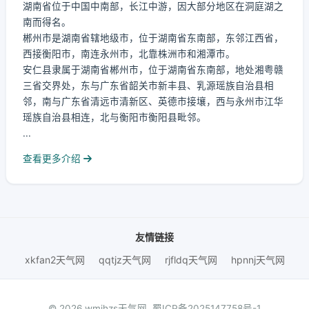
湖南省位于中国中南部，长江中游，因大部分地区在洞庭湖之
南而得名。
郴州市是湖南省辖地级市，位于湖南省东南部，东邻江西省，
西接衡阳市，南连永州市，北靠株洲市和湘潭市。
安仁县隶属于湖南省郴州市，位于湖南省东南部，地处湘粤赣
三省交界处，东与广东省韶关市新丰县、乳源瑶族自治县相
邻，南与广东省清远市清新区、英德市接壤，西与永州市江华
瑶族自治县相连，北与衡阳市衡阳县毗邻。
...
查看更多介绍
友情链接
xkfan2天气网
qqtjz天气网
rjfldq天气网
hpnnj天气网
© 2026 wmjhzs天气网.
蜀ICP备2025147758号-1