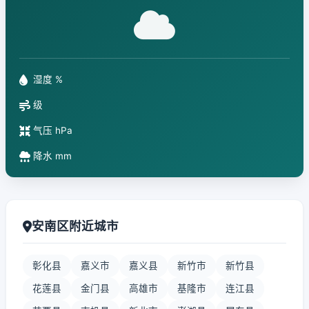
湿度 %
级
气压 hPa
降水 mm
安南区附近城市
彰化县
嘉义市
嘉义县
新竹市
新竹县
花莲县
金门县
高雄市
基隆市
连江县