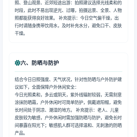
照、登山观景、近郊短途出游：拍照建议选择光线柔和的
时段，此时不易出现逆光、过曝，拍摄远景、全景、人物
照都能获得良好效果。 补充提示：今日空气偏干燥，出
行时请随身携带饮用水，及时补充水分，避免口干、皮肤
干燥。
六、防晒与防护
结合今日日照强度、天气状况，针对性防晒与户外防护建
议如下，全面保障户外休闲安全：
今日光照柔和，多云或阴天，紫外线辐射较弱，无需刻意
涂抹防晒霜，户外休闲时可简单防护，佩戴遮阳帽，避免
长时间处于阴凉、潮湿的地方。 补充提示：老人、儿童
皮肤较为敏感，户外休闲时需加强防晒与防护，避免长时
间暴露在阳光下；敏感肌人群可选择温和、无刺激的防晒
产品。