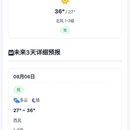
36°
/ 27°
北风 1-3级
优
未来3天详细预报
08月06日
优
多云
|
晴
27° ~ 36°
西风