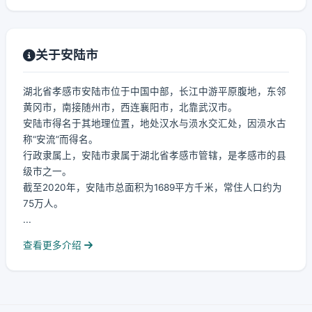
关于安陆市
湖北省孝感市安陆市位于中国中部，长江中游平原腹地，东邻
黄冈市，南接随州市，西连襄阳市，北靠武汉市。
安陆市得名于其地理位置，地处汉水与涢水交汇处，因涢水古
称“安流”而得名。
行政隶属上，安陆市隶属于湖北省孝感市管辖，是孝感市的县
级市之一。
截至2020年，安陆市总面积为1689平方千米，常住人口约为
75万人。
...
查看更多介绍