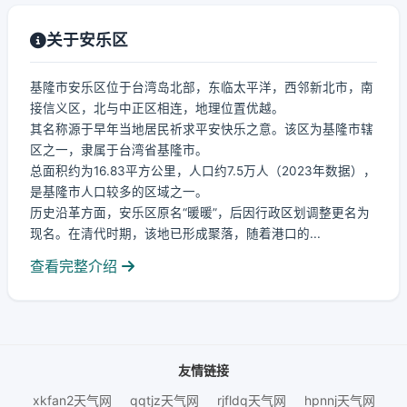
关于安乐区
基隆市安乐区位于台湾岛北部，东临太平洋，西邻新北市，南
接信义区，北与中正区相连，地理位置优越。
其名称源于早年当地居民祈求平安快乐之意。该区为基隆市辖
区之一，隶属于台湾省基隆市。
总面积约为16.83平方公里，人口约7.5万人（2023年数据），
是基隆市人口较多的区域之一。
历史沿革方面，安乐区原名“暖暖”，后因行政区划调整更名为
现名。在清代时期，该地已形成聚落，随着港口的...
查看完整介绍
友情链接
xkfan2天气网
qqtjz天气网
rjfldq天气网
hpnnj天气网