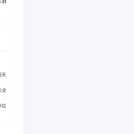
人群
雨天
长全
弃垃