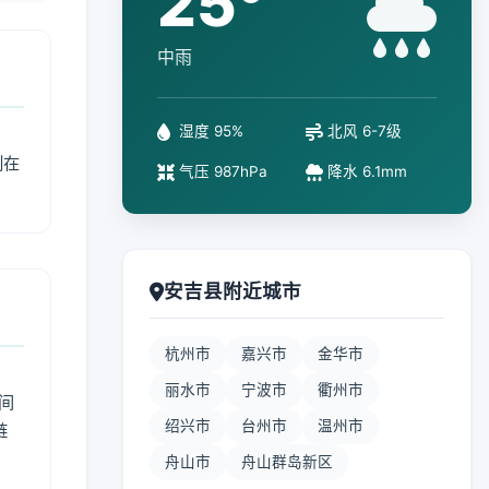
25°
中雨
湿度 95%
北风 6-7级
制在
气压 987hPa
降水 6.1mm
安吉县附近城市
杭州市
嘉兴市
金华市
丽水市
宁波市
衢州市
间
绍兴市
台州市
温州市
链
舟山市
舟山群岛新区