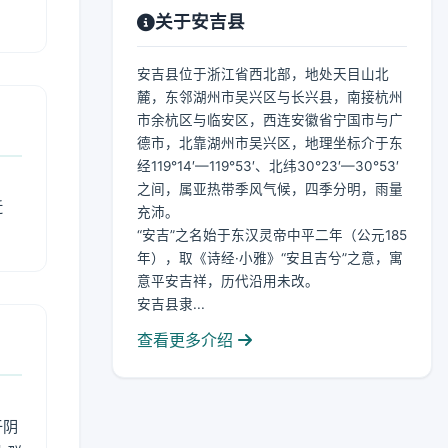
关于安吉县
安吉县位于浙江省西北部，地处天目山北
麓，东邻湖州市吴兴区与长兴县，南接杭州
市余杭区与临安区，西连安徽省宁国市与广
德市，北靠湖州市吴兴区，地理坐标介于东
经119°14′—119°53′、北纬30°23′—30°53′
之间，属亚热带季风气候，四季分明，雨量
近
充沛。
“安吉”之名始于东汉灵帝中平二年（公元185
年），取《诗经·小雅》“安且吉兮”之意，寓
意平安吉祥，历代沿用未改。
安吉县隶...
查看更多介绍
于阴