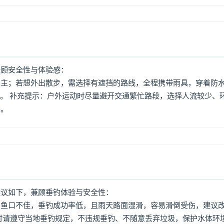
兼顾安全性与体验感：
为主；若想外出散步，需选择有遮挡的路线，全程携带雨具，穿着防
内。 补充提示：户外运动时尽量避开交通繁忙路段，选择人流较少、
需。
建议如下，兼顾垂钓体验与安全性：
、鱼口不佳，垂钓成功率低，且雨天路面湿滑，容易滑倒受伤，建议
时请遵守当地垂钓规定，不违规垂钓、不随意丢弃垃圾，保护水体环