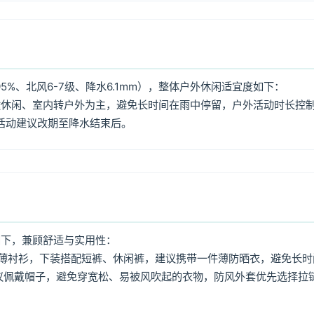
%、北风6-7级、降水6.1mm），整体户外休闲适宜度如下：
途休闲、室内转户外为主，避免长时间在雨中停留，户外活动时长控
外活动建议改期至降水结束后。
如下，兼顾舒适与实用性：
薄衬衫，下装搭配短裤、休闲裤，建议携带一件薄防晒衣，避免长时
议佩戴帽子，避免穿宽松、易被风吹起的衣物，防风外套优先选择拉