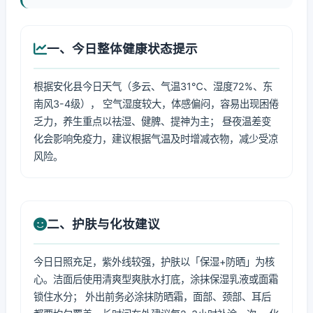
一、今日整体健康状态提示
根据安化县今日天气（多云、气温31℃、湿度72%、东
南风3-4级）， 空气湿度较大，体感偏闷，容易出现困倦
乏力，养生重点以祛湿、健脾、提神为主； 昼夜温差变
化会影响免疫力，建议根据气温及时增减衣物，减少受凉
风险。
二、护肤与化妆建议
今日日照充足，紫外线较强，护肤以「保湿+防晒」为核
心。洁面后使用清爽型爽肤水打底，涂抹保湿乳液或面霜
锁住水分； 外出前务必涂抹防晒霜，面部、颈部、耳后