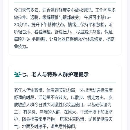
今日天气多云，适合进行轻度身心放松调理。工作间隙多
做拉伸、远眺，缓解颈椎与眼部疲劳； 午后可小憩15-
30分钟，提升下午精神状态。情绪上保持平和放松，听
听轻音乐、看看绿植，舒缓压力。 尽量减少熬夜，保证
每晚7-8小时睡眠，让身体器官得到充分休息修复，提高
免疫力。
七、老人与特殊人群护理提示
老年人代谢较慢，体温调节能力弱， 外出活动选择温度
舒适的时段，活动量不宜过大，以散步、慢走为主。 皮
肤敏感人群今日减少刺激性化妆品使用，以基础保湿为
主； 有鼻炎、哮喘的人群，在风大、干燥环境下加强防
护，随身携带常用药物。 居家注意防滑，尤其是潮湿天
气，地面及时擦干，避免意外摔倒。