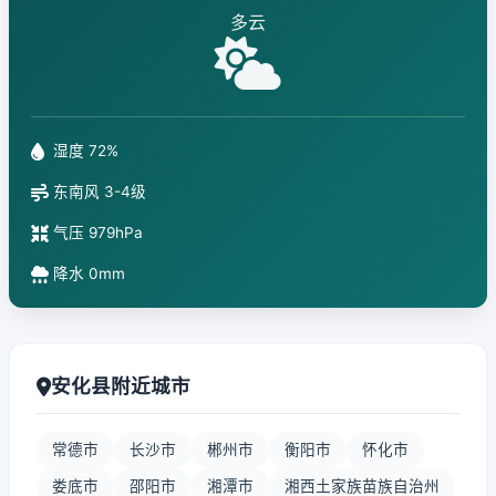
多云
湿度 72%
东南风 3-4级
气压 979hPa
降水 0mm
安化县附近城市
常德市
长沙市
郴州市
衡阳市
怀化市
娄底市
邵阳市
湘潭市
湘西土家族苗族自治州