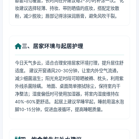
都要均匀覆盖，长时间在外建议每2-3小时补涂一次。 化
妆建议选择轻薄、持妆、带防晒值的底妆，搭配定妆散
粉，减少脱妆；唇部记得涂抹润唇膏，避免风吹干裂。
三、居家环境与起居护理
今日天气多云，适合合理安排居家环境打理，提升居住舒
适度。 建议开窗通风20-30分钟，让室内外空气流通，
减少细菌滋生；阳光充足时段可晾晒被褥、枕头，利用紫
外线杀菌除螨。 地面、桌面简单擦拭除尘，保持室内干
净整洁；湿度偏低时可使用加湿器，将室内湿度维持在
40%-60%更舒适。 起居上建议早睡早起，睡前用温水泡
脚10-15分钟，促进血液循环，提高睡眠质量。