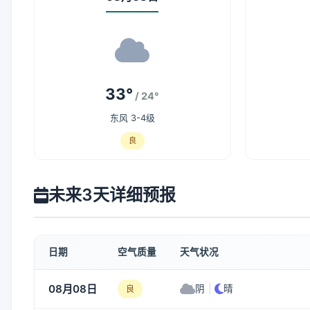
33°
/ 24°
东风 3-4级
良
未来3天详细预报
日期
空气质量
天气状况
08月08日
阴
|
晴
良