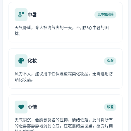
中暑
无中暑风险
天气舒适，令人神清气爽的一天，不用担心中暑的困
扰。
化妆
保湿
风力不大，建议用中性保湿型霜类化妆品，无需选用防
晒化妆品。
心情
较差
天气阴沉，会感觉莫名的压抑，情绪低落，此时将所有
的悲喜都静静地沉到心底，在喧嚣的尘世里，感受片刻