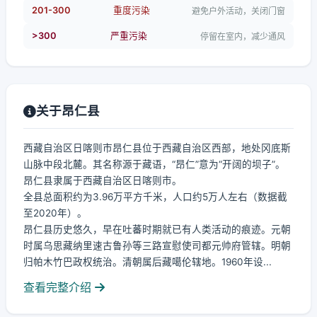
201-300
重度污染
避免户外活动，关闭门窗
>300
严重污染
停留在室内，减少通风
关于昂仁县
西藏自治区日喀则市昂仁县位于西藏自治区西部，地处冈底斯
山脉中段北麓。其名称源于藏语，“昂仁”意为“开阔的坝子”。
昂仁县隶属于西藏自治区日喀则市。
全县总面积约为3.96万平方千米，人口约5万人左右（数据截
至2020年）。
昂仁县历史悠久，早在吐蕃时期就已有人类活动的痕迹。元朝
时属乌思藏纳里速古鲁孙等三路宣慰使司都元帅府管辖。明朝
归帕木竹巴政权统治。清朝属后藏噶伦辖地。1960年设...
查看完整介绍