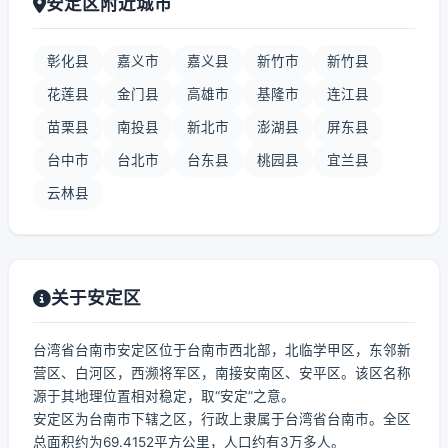
安定区附近城市
彰化县
嘉义市
嘉义县
新竹市
新竹县
花莲县
金门县
高雄市
基隆市
连江县
苗栗县
南投县
新北市
澎湖县
屏东县
台中市
台北市
台东县
桃园县
宜兰县
云林县
关于安定区
台湾省台南市安定区位于台南市西北部，北临学甲区，东邻新
营区、白河区，西濒将军区，南接安南区、安平区。该区名称
源于其地理位置相对稳定，取“安定”之意。
安定区为台南市下辖之区，行政上隶属于台湾省台南市。全区
总面积约为69.4152平方公里，人口约有3万多人。