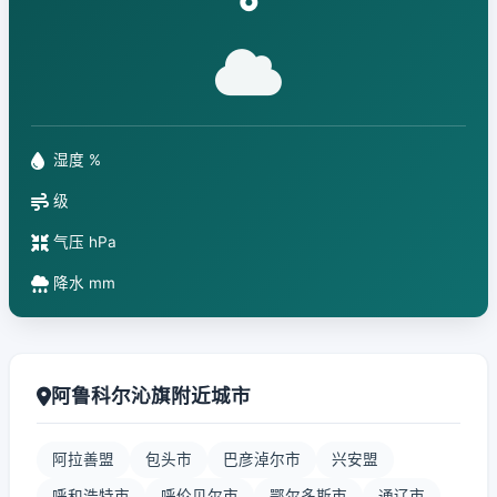
°
湿度 %
级
气压 hPa
降水 mm
阿鲁科尔沁旗附近城市
阿拉善盟
包头市
巴彦淖尔市
兴安盟
呼和浩特市
呼伦贝尔市
鄂尔多斯市
通辽市