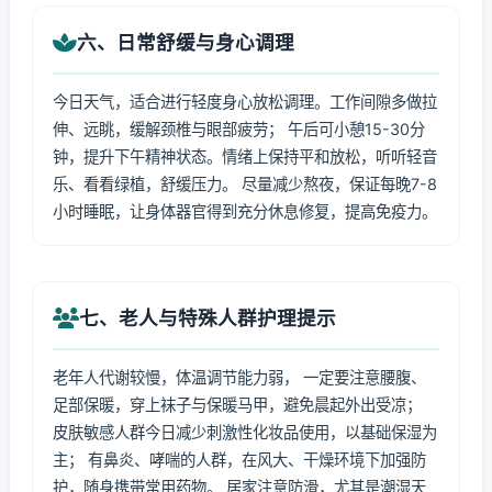
六、日常舒缓与身心调理
今日天气，适合进行轻度身心放松调理。工作间隙多做拉
伸、远眺，缓解颈椎与眼部疲劳； 午后可小憩15-30分
钟，提升下午精神状态。情绪上保持平和放松，听听轻音
乐、看看绿植，舒缓压力。 尽量减少熬夜，保证每晚7-8
小时睡眠，让身体器官得到充分休息修复，提高免疫力。
七、老人与特殊人群护理提示
老年人代谢较慢，体温调节能力弱， 一定要注意腰腹、
足部保暖，穿上袜子与保暖马甲，避免晨起外出受凉；
皮肤敏感人群今日减少刺激性化妆品使用，以基础保湿为
主； 有鼻炎、哮喘的人群，在风大、干燥环境下加强防
护，随身携带常用药物。 居家注意防滑，尤其是潮湿天