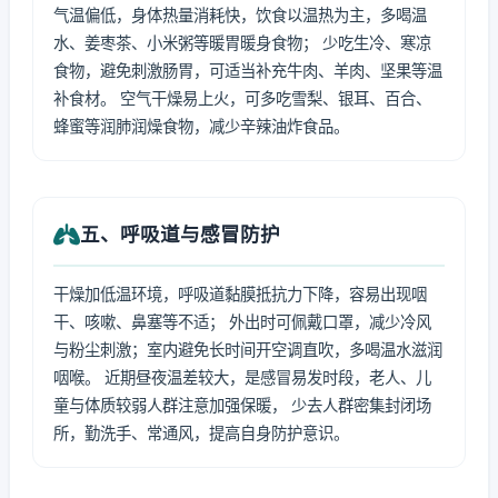
气温偏低，身体热量消耗快，饮食以温热为主，多喝温
水、姜枣茶、小米粥等暖胃暖身食物； 少吃生冷、寒凉
食物，避免刺激肠胃，可适当补充牛肉、羊肉、坚果等温
补食材。 空气干燥易上火，可多吃雪梨、银耳、百合、
蜂蜜等润肺润燥食物，减少辛辣油炸食品。
五、呼吸道与感冒防护
干燥加低温环境，呼吸道黏膜抵抗力下降，容易出现咽
干、咳嗽、鼻塞等不适； 外出时可佩戴口罩，减少冷风
与粉尘刺激；室内避免长时间开空调直吹，多喝温水滋润
咽喉。 近期昼夜温差较大，是感冒易发时段，老人、儿
童与体质较弱人群注意加强保暖， 少去人群密集封闭场
所，勤洗手、常通风，提高自身防护意识。