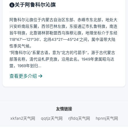
关于阿鲁科尔沁旗
阿鲁科尔沁旗位于内蒙古自治区东部、赤峰市东北部，地处大
兴安岭南段东麓，西邻巴林左旗，东接通辽市扎鲁特旗，南连
翁牛特旗，北靠锡林郭勒盟西乌珠穆沁旗，地理坐标介于东经
118°47′—121°36′、北纬43°21′—45°24′之间，属中温带大陆
性季风气候。
“阿鲁科尔沁”系蒙古语，意为“北方的弓箭手”，源于古代蒙古
部落名称，清代设札萨克旗，沿用此名。1949年隶属昭乌达
盟，1969年划归...
查看更多介绍
友情链接
xkfan2天气网
qqtjz天气网
rjfldq天气网
hpnnj天气网