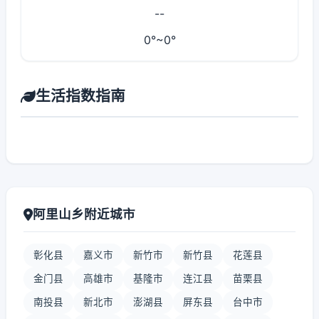
--
0°~0°
生活指数指南
阿里山乡附近城市
彰化县
嘉义市
新竹市
新竹县
花莲县
金门县
高雄市
基隆市
连江县
苗栗县
南投县
新北市
澎湖县
屏东县
台中市