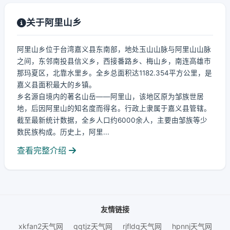
关于阿里山乡
阿里山乡位于台湾嘉义县东南部，地处玉山山脉与阿里山山脉
之间，东邻南投县信义乡，西接番路乡、梅山乡，南连高雄市
那玛夏区，北靠水里乡。全乡总面积达1182.354平方公里，是
嘉义县面积最大的乡镇。
乡名源自境内的著名山岳——阿里山，该地区原为邹族世居
地，后因阿里山的知名度而得名。行政上隶属于嘉义县管辖。
截至最新统计数据，全乡人口约6000余人，主要由邹族等少
数民族构成。历史上，阿里...
查看完整介绍
友情链接
xkfan2天气网
qqtjz天气网
rjfldq天气网
hpnnj天气网