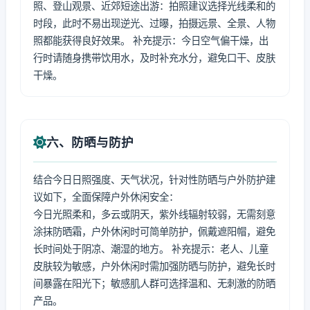
照、登山观景、近郊短途出游：拍照建议选择光线柔和的
时段，此时不易出现逆光、过曝，拍摄远景、全景、人物
照都能获得良好效果。 补充提示：今日空气偏干燥，出
行时请随身携带饮用水，及时补充水分，避免口干、皮肤
干燥。
六、防晒与防护
结合今日日照强度、天气状况，针对性防晒与户外防护建
议如下，全面保障户外休闲安全：
今日光照柔和，多云或阴天，紫外线辐射较弱，无需刻意
涂抹防晒霜，户外休闲时可简单防护，佩戴遮阳帽，避免
长时间处于阴凉、潮湿的地方。 补充提示：老人、儿童
皮肤较为敏感，户外休闲时需加强防晒与防护，避免长时
间暴露在阳光下；敏感肌人群可选择温和、无刺激的防晒
产品。