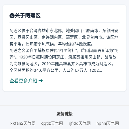
关于阿莲区
阿莲区位于台湾高雄市东北部，地处冈山平原南缘，东邻田寮
区，西接冈山区，南连湖内区、茄萣区，北界台南市。该区地
势平坦，属热带季风气候，年均温约24摄氏度。
阿莲之名源自平埔族原住民“阿里简社”，后因闽南语音译为“阿
莲”。1920年日据时期设阿莲庄，隶属高雄州冈山郡，战后改
为高雄县阿莲乡，2010年随高雄县并入高雄市成为阿莲区。
全区总面积约34.6平方公里，人口约1.7万人（202...
查看更多介绍
友情链接
xkfan2天气网
qqtjz天气网
rjfldq天气网
hpnnj天气网