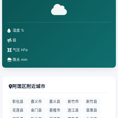
湿度 %
级
气压 hPa
降水 mm
阿莲区附近城市
彰化县
嘉义市
嘉义县
新竹市
新竹县
花莲县
金门县
基隆市
连江县
苗栗县