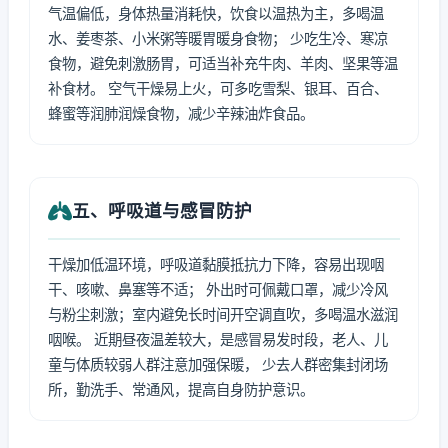
气温偏低，身体热量消耗快，饮食以温热为主，多喝温
水、姜枣茶、小米粥等暖胃暖身食物； 少吃生冷、寒凉
食物，避免刺激肠胃，可适当补充牛肉、羊肉、坚果等温
补食材。 空气干燥易上火，可多吃雪梨、银耳、百合、
蜂蜜等润肺润燥食物，减少辛辣油炸食品。
五、呼吸道与感冒防护
干燥加低温环境，呼吸道黏膜抵抗力下降，容易出现咽
干、咳嗽、鼻塞等不适； 外出时可佩戴口罩，减少冷风
与粉尘刺激；室内避免长时间开空调直吹，多喝温水滋润
咽喉。 近期昼夜温差较大，是感冒易发时段，老人、儿
童与体质较弱人群注意加强保暖， 少去人群密集封闭场
所，勤洗手、常通风，提高自身防护意识。