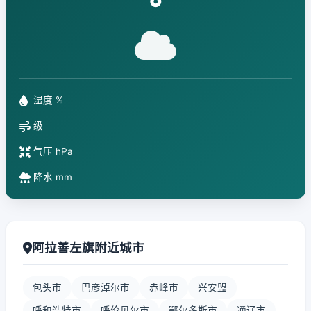
°
湿度 %
级
气压 hPa
降水 mm
阿拉善左旗附近城市
包头市
巴彦淖尔市
赤峰市
兴安盟
呼和浩特市
呼伦贝尔市
鄂尔多斯市
通辽市