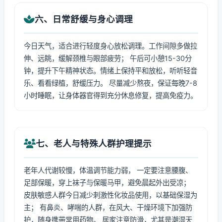
六、日常舒缓与身心调理
今日天气，适合进行轻度身心放松调理。工作间隙多做拉
伸、远眺，缓解颈椎与眼部疲劳； 午后可小憩15-30分
钟，提升下午精神状态。情绪上保持平和放松，听听轻音
乐、看看绿植，舒缓压力。 尽量减少熬夜，保证每晚7-8
小时睡眠，让身体器官得到充分休息修复，提高免疫力。
七、老人与特殊人群护理提示
老年人代谢较慢，体温调节能力弱， 一定要注意腰腹、
足部保暖，穿上袜子与保暖马甲，避免晨起外出受凉；
皮肤敏感人群今日减少刺激性化妆品使用，以基础保湿为
主； 有鼻炎、哮喘的人群，在风大、干燥环境下加强防
护，随身携带常用药物。 居家注意防滑，尤其是潮湿天