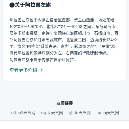
关于阿拉善左旗
阿拉善左旗位于内蒙古自治区西部、贺兰山西麓，地处东经
102°09′—106°04′、北纬37°24′—40°08′之间，东与乌海市、
鄂尔多斯市接壤，南连宁夏回族自治区银川市、石嘴山市，西
邻阿拉善右旗和甘肃省武威市，北靠蒙古国，边境线长124公
里。旗名“阿拉善”系蒙古语，意为“五彩斑斓之地”，“左旗”源于
清代阿拉善和硕特旗划分为左、右两翼的行政建制传统。
阿拉善左旗隶属于内蒙古自治区阿拉...
查看更多介绍
友情链接
xkfan2天气网
qqtjz天气网
rjfldq天气网
hpnnj天气网