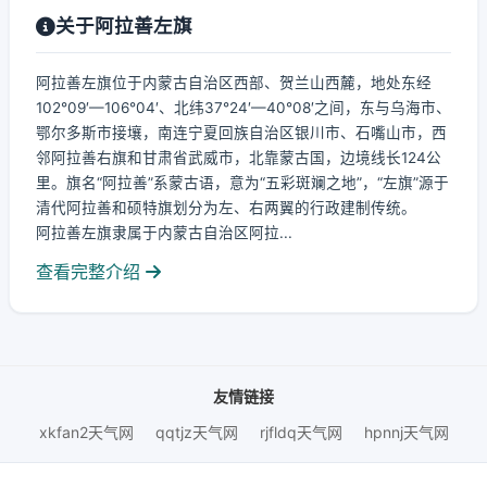
关于阿拉善左旗
阿拉善左旗位于内蒙古自治区西部、贺兰山西麓，地处东经
102°09′—106°04′、北纬37°24′—40°08′之间，东与乌海市、
鄂尔多斯市接壤，南连宁夏回族自治区银川市、石嘴山市，西
邻阿拉善右旗和甘肃省武威市，北靠蒙古国，边境线长124公
里。旗名“阿拉善”系蒙古语，意为“五彩斑斓之地”，“左旗”源于
清代阿拉善和硕特旗划分为左、右两翼的行政建制传统。
阿拉善左旗隶属于内蒙古自治区阿拉...
查看完整介绍
友情链接
xkfan2天气网
qqtjz天气网
rjfldq天气网
hpnnj天气网