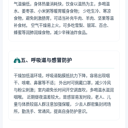
气温偏低，身体热量消耗快，饮食以温热为主，多喝温
水、姜枣茶、小米粥等暖胃暖身食物； 少吃生冷、寒凉
食物，避免刺激肠胃，可适当补充牛肉、羊肉、坚果等温
补食材。 空气干燥易上火，可多吃雪梨、银耳、百合、
蜂蜜等润肺润燥食物，减少辛辣油炸食品。
五、呼吸道与感冒防护
干燥加低温环境，呼吸道黏膜抵抗力下降，容易出现咽
干、咳嗽、鼻塞等不适； 外出时可佩戴口罩，减少冷风
与粉尘刺激；室内避免长时间开空调直吹，多喝温水滋润
咽喉。 近期昼夜温差较大，是感冒易发时段，老人、儿
童与体质较弱人群注意加强保暖， 少去人群密集封闭场
所，勤洗手、常通风，提高自身防护意识。