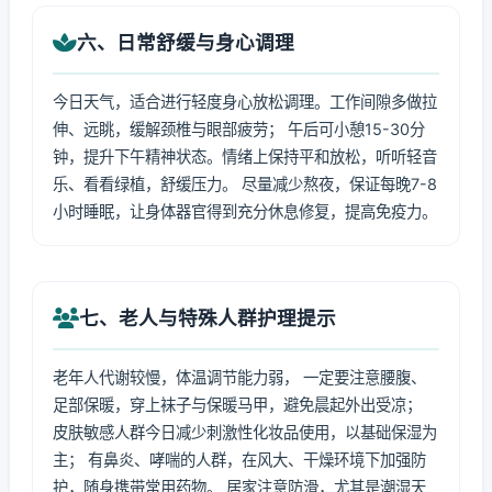
六、日常舒缓与身心调理
今日天气，适合进行轻度身心放松调理。工作间隙多做拉
伸、远眺，缓解颈椎与眼部疲劳； 午后可小憩15-30分
钟，提升下午精神状态。情绪上保持平和放松，听听轻音
乐、看看绿植，舒缓压力。 尽量减少熬夜，保证每晚7-8
小时睡眠，让身体器官得到充分休息修复，提高免疫力。
七、老人与特殊人群护理提示
老年人代谢较慢，体温调节能力弱， 一定要注意腰腹、
足部保暖，穿上袜子与保暖马甲，避免晨起外出受凉；
皮肤敏感人群今日减少刺激性化妆品使用，以基础保湿为
主； 有鼻炎、哮喘的人群，在风大、干燥环境下加强防
护，随身携带常用药物。 居家注意防滑，尤其是潮湿天