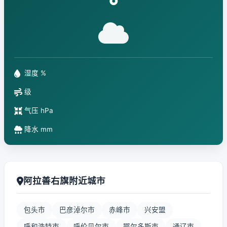
°
湿度 %
级
气压 hPa
降水 mm
阿拉善右旗附近城市
包头市
巴彦淖尔市
赤峰市
兴安盟
呼和浩特市
呼伦贝尔市
鄂尔多斯市
通辽市