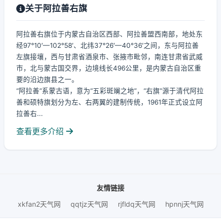
关于阿拉善右旗
阿拉善右旗位于内蒙古自治区西部、阿拉善盟西南部，地处东
经97°10′—102°58′、北纬37°26′—40°36′之间，东与阿拉善
左旗接壤，西与甘肃省酒泉市、张掖市毗邻，南连甘肃省武威
市，北与蒙古国交界，边境线长496公里，是内蒙古自治区重
要的沿边旗县之一。
“阿拉善”系蒙古语，意为“五彩斑斓之地”，“右旗”源于清代阿拉
善和硕特旗划分为左、右两翼的建制传统，1961年正式设立阿
拉善右...
查看更多介绍
友情链接
xkfan2天气网
qqtjz天气网
rjfldq天气网
hpnnj天气网