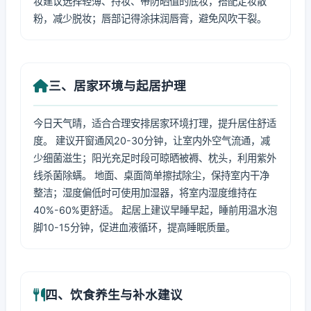
妆建议选择轻薄、持妆、带防晒值的底妆，搭配定妆散
粉，减少脱妆；唇部记得涂抹润唇膏，避免风吹干裂。
三、居家环境与起居护理
今日天气晴，适合合理安排居家环境打理，提升居住舒适
度。 建议开窗通风20-30分钟，让室内外空气流通，减
少细菌滋生；阳光充足时段可晾晒被褥、枕头，利用紫外
线杀菌除螨。 地面、桌面简单擦拭除尘，保持室内干净
整洁；湿度偏低时可使用加湿器，将室内湿度维持在
40%-60%更舒适。 起居上建议早睡早起，睡前用温水泡
脚10-15分钟，促进血液循环，提高睡眠质量。
四、饮食养生与补水建议