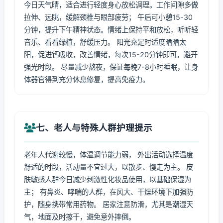
今日天气晴，适合进行轻度身心放松调理。工作间隙多做
拉伸、远眺，缓解颈椎与眼部疲劳； 午后可小憩15-30
分钟，提升下午精神状态。情绪上保持平和放松，听听轻
音乐、看看绿植，舒缓压力。 阳光充足时适度晒晒太
阳，促进钙吸收，改善情绪，每次15-20分钟即可，避开
强光时段。 尽量减少熬夜，保证每晚7-8小时睡眠，让身
体器官得到充分休息修复，提高免疫力。
七、老人与特殊人群护理提示
老年人代谢较慢，体温调节能力弱， 外出活动选择温度
舒适的时段，活动量不宜过大，以散步、慢走为主。 皮
肤敏感人群今日减少刺激性化妆品使用，以基础保湿为
主； 有鼻炎、哮喘的人群，在风大、干燥环境下加强防
护，随身携带常用药物。 居家注意防滑，尤其是潮湿天
气，地面及时擦干，避免意外摔倒。