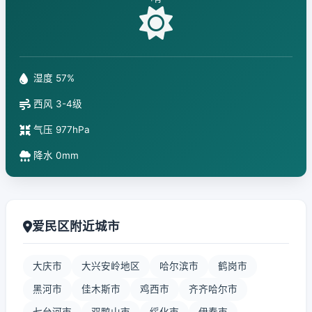
湿度 57%
西风 3-4级
气压 977hPa
降水 0mm
爱民区附近城市
大庆市
大兴安岭地区
哈尔滨市
鹤岗市
黑河市
佳木斯市
鸡西市
齐齐哈尔市