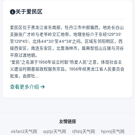
关于爱民区
爱民区位于黑龙江省东南部，牡丹江市中部偏西，地处长白山
支脉张广才岭与老爷岭交汇地带，地理坐标介于东经129°35′
至129°45′、北纬44°30′至44°38′之间。区域东邻阳明区，西
接西安区，南连东安区，北靠海林市，属典型低山丘陵与河谷
平原过渡地貌。
“爱民”之名源于1956年设立时取“热爱人民”之意，体现社会主
义建设时期基层政权服务宗旨。1956年经黑龙江省人民委员会
批准，由原牡...
查看更多介绍
友情链接
xkfan2天气网
qqtjz天气网
rjfldq天气网
hpnnj天气网